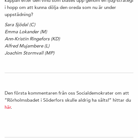
kappan efter den vind som blåses upp genom en ljug-strategi
i hopp om att kunna dölja den oreda som nu är under
uppstädning?
Sara Sjödal (C)
Emma Lokander (M)
Ann-Kristin Ringefors (KD)
Alfred Mujambere (L)
Joachim Stormvall (MP)
Den första kommentaren från oss Socialdemokrater om att
”Rörholmsbadet i Söderfors skulle aldrig ha sålts!” hittar du
här
.