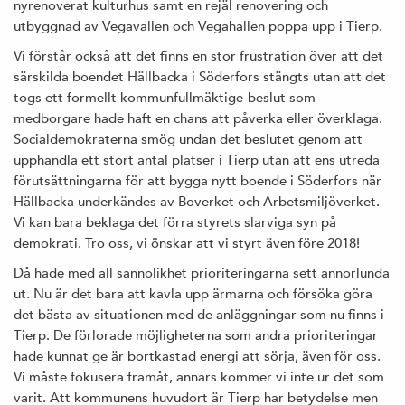
nyrenoverat kulturhus samt en rejäl renovering och
utbyggnad av Vegavallen och Vegahallen poppa upp i Tierp.
Vi förstår också att det finns en stor frustration över att det
särskilda boendet Hällbacka i Söderfors stängts utan att det
togs ett formellt kommunfullmäktige-beslut som
medborgare hade haft en chans att påverka eller överklaga.
Socialdemokraterna smög undan det beslutet genom att
upphandla ett stort antal platser i Tierp utan att ens utreda
förutsättningarna för att bygga nytt boende i Söderfors när
Hällbacka underkändes av Boverket och Arbetsmiljöverket.
Vi kan bara beklaga det förra styrets slarviga syn på
demokrati. Tro oss, vi önskar att vi styrt även före 2018!
Då hade med all sannolikhet prioriteringarna sett annorlunda
ut. Nu är det bara att kavla upp ärmarna och försöka göra
det bästa av situationen med de anläggningar som nu finns i
Tierp. De förlorade möjligheterna som andra prioriteringar
hade kunnat ge är bortkastad energi att sörja, även för oss.
Vi måste fokusera framåt, annars kommer vi inte ur det som
varit. Att kommunens huvudort är Tierp har betydelse men