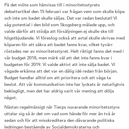
På det möte som hänvisas till i minoritetsstyrets
debattartikel den 15 februari var frågan vem som skulle köpa
och inte om badet skulle säljas. Det var redan beslutat! Vi
såg potential i den bild som Skogsberg målade upp, och
valde därför att stödja att försäljningen ej skulle ske till
högstbjudande. Vi föreslog också att avtal skulle skrivas med
köparen för att säkra att badet fanns kvar, vilket tyvärr
röstades ner av minoritetsstyret. Helt riktigt fanns det med i
vår budget 2018, men märk väl att det inte fanns kvar i
budgeten för 2019. Vi valde aktivt att inte sälja badet. Vi
vågade erkänna att det var en dålig idé redan från början.
Budget handlar alltid om att prioritera och att våga ta
beslut. Att vår kommunikation inte har lyckats är naturligtvis
beklagligt, men det har aldrig varit vår mening att dölja
något.
Nästan regelmässigt när Tierps nuvarande minoritetsstyre
uttalar sig så är det om vad som hände för mer än två år
sedan och för att misskreditera den dåvarande politiska
ledningen bestående av Socialdemokraterna och