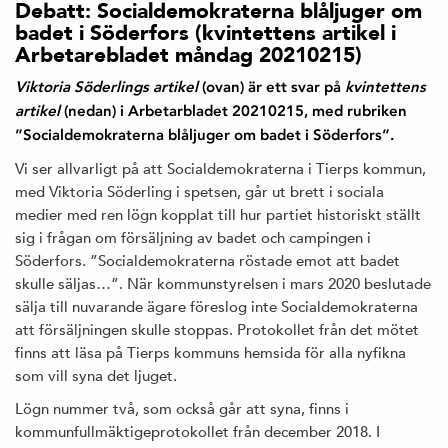
Debatt: Socialdemokraterna blåljuger om
badet i Söderfors (kvintettens artikel i
Arbetarebladet måndag 20210215)
Viktoria Söderlings artikel
(ovan) är ett svar på
kvintettens
artikel
(nedan) i Arbetarbladet 20210215, med rubriken
”Socialdemokraterna blåljuger om badet i Söderfors”.
Vi ser allvarligt på att Socialdemokraterna i Tierps kommun,
med Viktoria Söderling i spetsen, går ut brett i sociala
medier med ren lögn kopplat till hur partiet historiskt ställt
sig i frågan om försäljning av badet och campingen i
Söderfors. ”Socialdemokraterna röstade emot att badet
skulle säljas…”. När kommunstyrelsen i mars 2020 beslutade
sälja till nuvarande ägare föreslog inte Socialdemokraterna
att försäljningen skulle stoppas. Protokollet från det mötet
finns att läsa på Tierps kommuns hemsida för alla nyfikna
som vill syna det ljuget.
Lögn nummer två, som också går att syna, finns i
kommunfullmäktigeprotokollet från december 2018. I