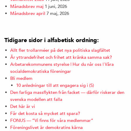
Månadsbrev maj
1 juni, 2026
Månadsbrev april
7 maj, 2026
Tidigare sidor i alfabetisk ordning:
Allt fler trollarméer på det nya politiska slagfältet
Är yttrandefrihet och frihet att kränka samma sak?
Arbetarekommunens styrelse | Hur du når oss | Våra
socialdemokratiska föreningar
Bli medlem
10 anledningar till att engagera sig i (S)
Den farliga massflykten från facket — därför riskerar den
svenska modellen att falla
Det här är vi
Får det kosta så mycket att spara?
FONUS — ”Vi finns för våra medlemmar”
Föreningslivet är demokratins kärna