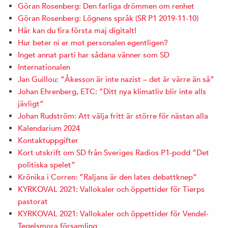
Göran Rosenberg: Den farliga drömmen om renhet
Göran Rosenberg: Lögnens språk (SR P1 2019-11-10)
Här kan du fira första maj digitalt!
Hur beter ni er mot personalen egentligen?
Inget annat parti har sådana vänner som SD
Internationalen
Jan Guillou: ”Åkesson är inte nazist – det är värre än så”
Johan Ehrenberg, ETC: ”Ditt nya klimatliv blir inte alls
jävligt”
Johan Rudström: Att välja fritt är större för nästan alla
Kalendarium 2024
Kontaktuppgifter
Kort utskrift om SD från Sveriges Radios P1-podd ”Det
politiska spelet”
Krönika i Corren: ”Raljans är den lates debattknep”
KYRKOVAL 2021: Vallokaler och öppettider för Tierps
pastorat
KYRKOVAL 2021: Vallokaler och öppettider för Vendel-
Tegelsmora församling