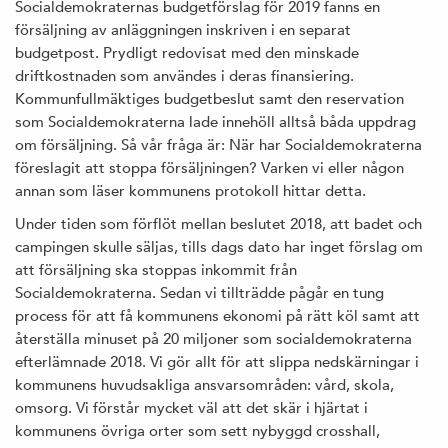
Socialdemokraternas budgetförslag för 2019 fanns en
försäljning av anläggningen inskriven i en separat
budgetpost. Prydligt redovisat med den minskade
driftkostnaden som användes i deras finansiering.
Kommunfullmäktiges budgetbeslut samt den reservation
som Socialdemokraterna lade innehöll alltså båda uppdrag
om försäljning. Så vår fråga är: När har Socialdemokraterna
föreslagit att stoppa försäljningen? Varken vi eller någon
annan som läser kommunens protokoll hittar detta.
Under tiden som förflöt mellan beslutet 2018, att badet och
campingen skulle säljas, tills dags dato har inget förslag om
att försäljning ska stoppas inkommit från
Socialdemokraterna. Sedan vi tillträdde pågår en tung
process för att få kommunens ekonomi på rätt köl samt att
återställa minuset på 20 miljoner som socialdemokraterna
efterlämnade 2018. Vi gör allt för att slippa nedskärningar i
kommunens huvudsakliga ansvarsområden: vård, skola,
omsorg. Vi förstår mycket väl att det skär i hjärtat i
kommunens övriga orter som sett nybyggd crosshall,