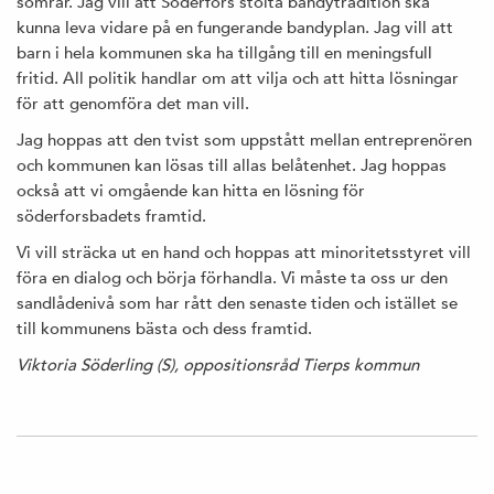
somrar. Jag vill att Söderfors stolta bandytradition ska
kunna leva vidare på en fungerande bandyplan. Jag vill att
barn i hela kommunen ska ha tillgång till en meningsfull
fritid. All politik handlar om att vilja och att hitta lösningar
för att genomföra det man vill.
Jag hoppas att den tvist som uppstått mellan entreprenören
och kommunen kan lösas till allas belåtenhet. Jag hoppas
också att vi omgående kan hitta en lösning för
söderforsbadets framtid.
Vi vill sträcka ut en hand och hoppas att minoritetsstyret vill
föra en dialog och börja förhandla. Vi måste ta oss ur den
sandlådenivå som har rått den senaste tiden och istället se
till kommunens bästa och dess framtid.
Viktoria Söderling (S), oppositionsråd Tierps kommun