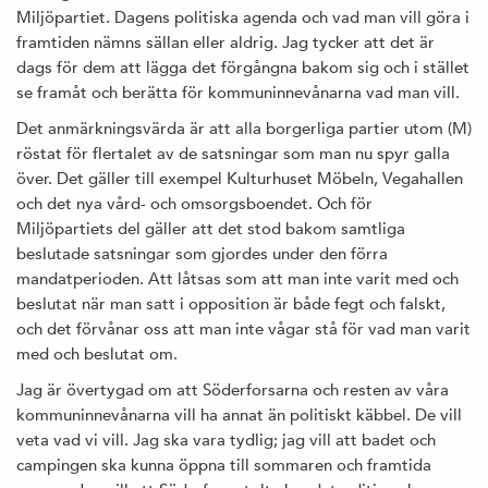
Miljöpartiet. Dagens politiska agenda och vad man vill göra i
framtiden nämns sällan eller aldrig. Jag tycker att det är
dags för dem att lägga det förgångna bakom sig och i stället
se framåt och berätta för kommuninnevånarna vad man vill.
Det anmärkningsvärda är att alla borgerliga partier utom (M)
röstat för flertalet av de satsningar som man nu spyr galla
över. Det gäller till exempel Kulturhuset Möbeln, Vegahallen
och det nya vård- och omsorgsboendet. Och för
Miljöpartiets del gäller att det stod bakom samtliga
beslutade satsningar som gjordes under den förra
mandatperioden. Att låtsas som att man inte varit med och
beslutat när man satt i opposition är både fegt och falskt,
och det förvånar oss att man inte vågar stå för vad man varit
med och beslutat om.
Jag är övertygad om att Söderforsarna och resten av våra
kommuninnevånarna vill ha annat än politiskt käbbel. De vill
veta vad vi vill. Jag ska vara tydlig; jag vill att badet och
campingen ska kunna öppna till sommaren och framtida