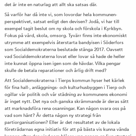
det är inte en naturlag att allt ska satsas där.
Så varför har då inte vi, som lovordar hela kommunen-
perspektivet, satsat enligt den devisen? Jodå, vi har till
exempel tagit beslut om ny skola och förskola i Kyrkbyn.
Fokus på vård, skola, omsorg. Tyvärr finns inte ekonomiskt
utrymme att exempelvis återstarta bandyisen i Söderfors
som Socialdemokraterna beslutade stänga 2017. Oavsett
vad Socialdemokraterna lovat eller lovar så hade de heller
inte kunnat öppna isen igen som de hävdar. Vilka pengar
skulle de betala reparationer och årlig drift med?
Att Socialdemokraterna i Tierps kommun hyser het kärlek
för fina hall-, anläggnings- och kulturhusbyggen i Tierp och
ogillar vår politik och vår städning av kommunens ekonomi
är inget nytt. Det nya och ganska skrämmande är deras sätt
att marknadsföra rena osanningar. Kan någon svara oss på
vad som hänt? Är detta någon ny strategi från
partiorganisationen? Eller är det resultatet av de lokala
företrädarnas egna initiativ för att på bästa vis kunna vända