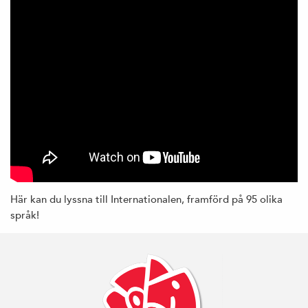
Här kan du lyssna till Internationalen, framförd på 95 olika
språk!