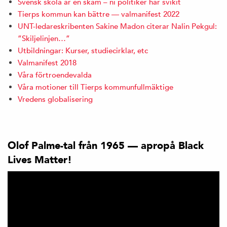
Svensk skola är en skam – ni politiker har svikit
Tierps kommun kan bättre — valmanifest 2022
UNT-ledareskribenten Sakine Madon citerar Nalin Pekgul:
”Skiljelinjen…”
Utbildningar: Kurser, studiecirklar, etc
Valmanifest 2018
Våra förtroendevalda
Våra motioner till Tierps kommunfullmäktige
Vredens globalisering
Olof Palme-tal från 1965 — apropå Black
Lives Matter!
Videospelare