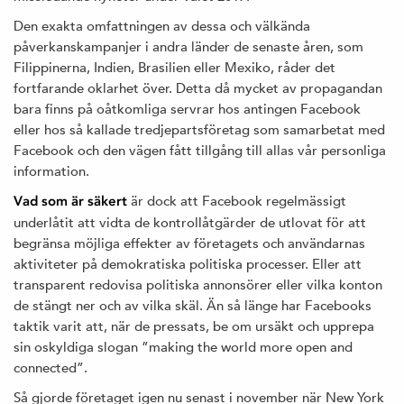
Den exakta omfattningen av dessa och välkända
påverkanskampanjer i andra länder de senaste åren, som
Filippinerna, Indien, Brasilien eller Mexiko, råder det
fortfarande oklarhet över. Detta då mycket av propagandan
bara finns på oåtkomliga servrar hos antingen Facebook
eller hos så kallade tredjepartsföretag som samarbetat med
Facebook och den vägen fått tillgång till allas vår personliga
information.
är dock att Facebook regelmässigt
Vad som är säkert
underlåtit att vidta de kontrollåtgärder de utlovat för att
begränsa möjliga effekter av företagets och användarnas
aktiviteter på demokratiska politiska processer. Eller att
transparent redovisa politiska annonsörer eller vilka konton
de stängt ner och av vilka skäl. Än så länge har Facebooks
taktik varit att, när de pressats, be om ursäkt och upprepa
sin oskyldiga slogan ”making the world more open and
connected”.
Så gjorde företaget igen nu senast i november när New York