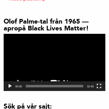
Olof Palme-tal från 1965 —
apropå Black Lives Matter!
Videospelare
00:00
02:40
Sök på vår sajt: