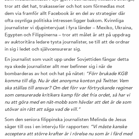
tror att det hat, trakasserier och hot som förmedlas mot
dem via framför allt Facebook är en del av strategier där
ofta osynliga politiska intressen ligger bakom. Kvinnliga
journalister vi djupintervjuat i fyra länder – Mexiko, Ukraina,
Egypten och Filippinerna – tror att målet är att på uppdrag
av auktoritära ledare tysta journalister, se till att de ordnar
in sig i ledet och självcensurerar sig.
En journalist som vuxit upp under Sovjettiden fångar detta
nya skede journalister allt mer befinner sig i när de
bombarderas av hot och hat på nätet:
”Förr brukade KGB
komma till dig. Nu är det anonyma konton på Twitter. Vem
ska ställas till ansvar? Om det förr var förtryckande regimer
som censurerade kritikers kamp för det fria ordet, så har vi
nu att göra med en nät-mobb som hävdar att det är de som
utövar sin rätt att säga vad de vill.”
Som den seniora filippinska journalisten Melinda de Jesus
säger till oss i en intervju för rapporten:
”Vi måste kanske
acceptera att större krafter är i rörelse nu som är i färd med