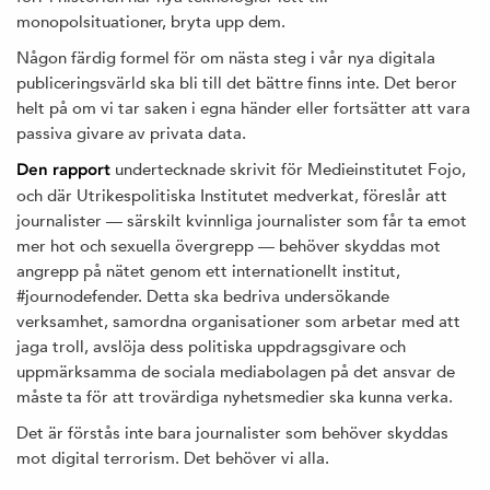
monopolsituationer, bryta upp dem.
Någon färdig formel för om nästa steg i vår nya digitala
publiceringsvärld ska bli till det bättre finns inte. Det beror
helt på om vi tar saken i egna händer eller fortsätter att vara
passiva givare av privata data.
undertecknade skrivit för Medieinstitutet Fojo,
Den rapport
och där Utrikespolitiska Institutet medverkat, föreslår att
journalister — särskilt kvinnliga journalister som får ta emot
mer hot och sexuella övergrepp — behöver skyddas mot
angrepp på nätet genom ett internationellt institut,
#journodefender. Detta ska bedriva undersökande
verksamhet, samordna organisationer som arbetar med att
jaga troll, avslöja dess politiska uppdragsgivare och
uppmärksamma de sociala mediabolagen på det ansvar de
måste ta för att trovärdiga nyhetsmedier ska kunna verka.
Det är förstås inte bara journalister som behöver skyddas
mot digital terrorism. Det behöver vi alla.