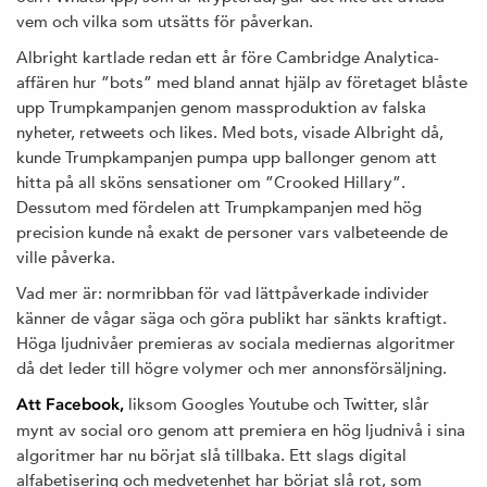
vem och vilka som utsätts för påverkan.
Albright kartlade redan ett år före Cambridge Analytica-
affären hur ”bots” med bland annat hjälp av företaget blåste
upp Trumpkampanjen genom massproduktion av falska
nyheter, retweets och likes. Med bots, visade Albright då,
kunde Trumpkampanjen pumpa upp ballonger genom att
hitta på all sköns sensationer om ”Crooked Hillary”.
Dessutom med fördelen att Trumpkampanjen med hög
precision kunde nå exakt de personer vars valbeteende de
ville påverka.
Vad mer är: normribban för vad lättpåverkade individer
känner de vågar säga och göra publikt har sänkts kraftigt.
Höga ljudnivåer premieras av sociala mediernas algoritmer
då det leder till högre volymer och mer annonsförsäljning.
liksom Googles Youtube och Twitter, slår
Att Facebook,
mynt av social oro genom att premiera en hög ljudnivå i sina
algoritmer har nu börjat slå tillbaka. Ett slags digital
alfabetisering och medvetenhet har börjat slå rot, som