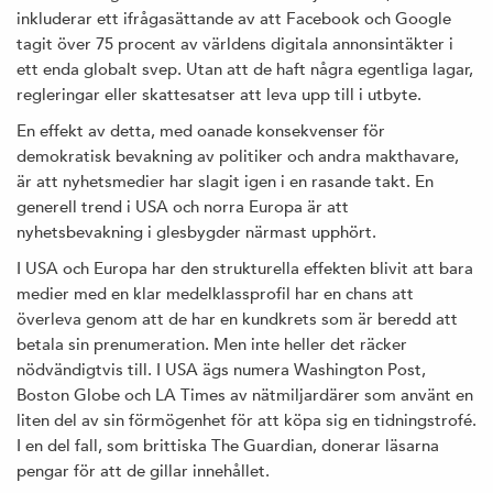
inkluderar ett ifrågasättande av att Facebook och Google
tagit över 75 procent av världens digitala annonsintäkter i
ett enda globalt svep. Utan att de haft några egentliga lagar,
regleringar eller skattesatser att leva upp till i utbyte.
En effekt av detta, med oanade konsekvenser för
demokratisk bevakning av politiker och andra makthavare,
är att nyhetsmedier har slagit igen i en rasande takt. En
generell trend i USA och norra Europa är att
nyhetsbevakning i glesbygder närmast upphört.
I USA och Europa har den strukturella effekten blivit att bara
medier med en klar medelklassprofil har en chans att
överleva genom att de har en kundkrets som är beredd att
betala sin prenumeration. Men inte heller det räcker
nödvändigtvis till. I USA ägs numera Washington Post,
Boston Globe och LA Times av nätmiljardärer som använt en
liten del av sin förmögenhet för att köpa sig en tidningstrofé.
I en del fall, som brittiska The Guardian, donerar läsarna
pengar för att de gillar innehållet.