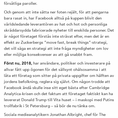
försåtliga paroller.
Och genom att inte sätta ner foten rejält, för att pengarna
bara rasat in, har Facebook alltså på kuppen blivit den
världsledande leverantören av hat och hot och personliga
skräddarsydda fabricerade nyheter till enskilda personer. Det
är något företaget förstås inte strävat efter, men det är en
effekt av Zuckerbergs ”move fast, break things”-strategi,
det vill säga en strategi att inte fråga myndigheter om lov
eller möjliga konsekvenser av att gå snabbt fram.
har användare, politiker och investerare på
Först nu, 2018,
allvar fått upp ögonen för det sällsynt ohälsosamma i att
låta ett företag som sitter på privata uppgifter om hälften av
jordens befolkning, reglera sig självt. Om någon trodde att
Facebook ändå skulle inse sitt eget bästa efter Cambridge
Analytica-krisen och det faktum att företaget faktiskt kan ha
levererat Donald Trump till Vita huset – i maskopi med Putins
trollfabrik i St Petersburg – så bör de nu tänka om.
Sociala medieanalytikern Jonathan Albright, chef för The