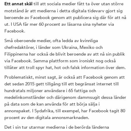
till att sociala medier fått ta över utan större
Ett annat skäl
motstånd är att medierna i detta digitala tidevarv gjort sig
beroende av Facebook genom att publicera sig där för att nå
ut. I USA får mer 60 procent av läsarna sina nyheter via
Facebook.
Små oberoende medier, ofta ledda av kvinnliga
chefredaktörer, i länder som Ukraina, Mexiko och
Filippinerna har också de blivit beroende av att nå sin publik
via Facebook. Samma plattform som ironiskt nog också
tillåter att troll spyr hat, hot och falsk information över dem.
Problematiskt, minst sagt, är också att Facebook genom att
det sedan 2015 gett tillgång till ett begränsat internet till
hundratals miljoner användare i 65 fattiga och
medelinkomstländer och därigenom dammsugit dessa länder
på data som de kan använda för att börja sälja i
annonspaket. I Sydafrika, till exempel, har Facebook tagit 80
procent av den digitala annonsmarknaden.
Det i sin tur utarmar medierna i de berörda länderna