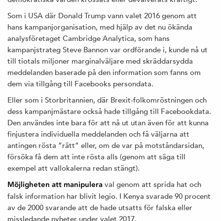
Som i USA där Donald Trump vann valet 2016 genom att
hans kampanjorganisation, med hjälp av det nu ökända
analysföretaget Cambridge Analytica, som hans
kampanjstrateg Steve Bannon var ordförande i, kunde nå ut
till tiotals miljoner marginalväljare med skräddarsydda
meddelanden baserade på den information som fanns om
dem via tillgång till Facebooks persondata.
Eller som i Storbritannien, där Brexit-folkomröstningen och
dess kampanjmästare också hade tillgång till Facebookdata.
Den användes inte bara för att nå ut utan även för att kunna
finjustera individuella meddelanden och få väljarna att
antingen rösta ”rätt” eller, om de var på motståndarsidan,
försöka få dem att inte rösta alls (genom att säga till
exempel att vallokalerna redan stängt).
val genom att sprida hat och
Möjligheten att manipulera
falsk information har blivit legio. I Kenya svarade 90 procent
av de 2000 svarande att de hade utsatts för falska eller
missledande nyheter under valet 2017.