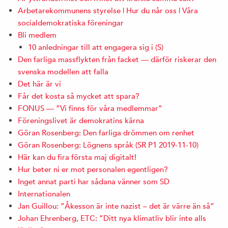
Arbetarekommunens styrelse | Hur du når oss | Våra
socialdemokratiska föreningar
Bli medlem
10 anledningar till att engagera sig i (S)
Den farliga massflykten från facket — därför riskerar den
svenska modellen att falla
Det här är vi
Får det kosta så mycket att spara?
FONUS — ”Vi finns för våra medlemmar”
Föreningslivet är demokratins kärna
Göran Rosenberg: Den farliga drömmen om renhet
Göran Rosenberg: Lögnens språk (SR P1 2019-11-10)
Här kan du fira första maj digitalt!
Hur beter ni er mot personalen egentligen?
Inget annat parti har sådana vänner som SD
Internationalen
Jan Guillou: ”Åkesson är inte nazist – det är värre än så”
Johan Ehrenberg, ETC: ”Ditt nya klimatliv blir inte alls