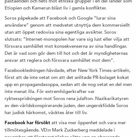
påståenden och hets mot etniska grupper i en del länder som
Etiopien och Kamerun blåst liv i gamla konflikter.
Soros påpekade att Facebook och Google ”lurar sina
användare” genom att medvetet utnyttja dem kommersiellt
utan att öppet redovisa sina egentliga avsikter. Soros
slutsats: ”Internet-monopolen har vare sig lust eller vilja att
försvara samhället mot konsekvenserna av sina handlingar.
Det är vad som gör dem till hot och det är myndigheternas
ansvar att reglera och försvara samhället mot dem”.
Facebookledningen hävdade, efter New York Times-artikeln,
först att de inte vetat om att det anlitade PR-bolaget kokat
upp en propagandasoppa, sedan att de nog vetat en del men
inte menat illa. För extremhögerkrafter var
ryktesspridningen mot Soros rena julafton. Nazikarikatyren
av den världskonspirerande juden, den ungerskfödde Soros
har judisk härkomst, väcktes åter till liv.
att visa mer öppenhet och vara mer
Facebook har försökt
tillmötesgående. VD:n Mark Zuckerberg meddelade i
november att företaget tänker sätta upp en oberoende