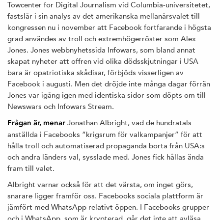
Towcenter for Digital Journalism vid Columbia-universitetet,
fastslår i sin analys av det amerikanska mellanårsvalet till
kongressen nu i november att Facebook fortfarande i högsta
grad användes av troll och extremhögerröster som Alex
Jones. Jones webbnyhetssida Infowars, som bland annat
skapat nyheter att offren vid olika dödsskjutningar i USA
bara är opatriotiska skådisar, förbjöds visserligen av
Facebook i augusti. Men det dröjde inte många dagar förrän
Jones var igång igen med identiska sidor som döpts om till
Newswars och Infowars Stream.
Jonathan Albright, vad de hundratals
Frågan är, menar
anställda i Facebooks ”krigsrum för valkampanjer” för att
hålla troll och automatiserad propaganda borta från USA:s
och andra länders val, sysslade med. Jones fick hållas ända
fram till valet.
Albright varnar också för att det värsta, om inget görs,
snarare ligger framför oss. Facebooks sociala plattform är
jämfört med WhatsApp relativt öppen. I Facebooks grupper
och i WhatsApp, som är krypterad, går det inte att avläsa