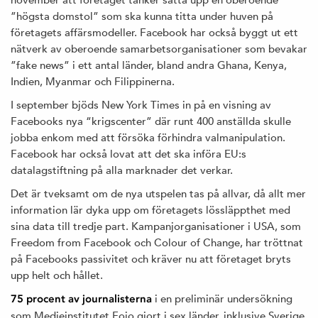
”högsta domstol” som ska kunna titta under huven på
företagets affärsmodeller. Facebook har också byggt ut ett
nätverk av oberoende samarbetsorganisationer som bevakar
”fake news” i ett antal länder, bland andra Ghana, Kenya,
Indien, Myanmar och Filippinerna.
I september bjöds New York Times in på en visning av
Facebooks nya “krigscenter” där runt 400 anställda skulle
jobba enkom med att försöka förhindra valmanipulation.
Facebook har också lovat att det ska införa EU:s
datalagstiftning på alla marknader det verkar.
Det är tveksamt om de nya utspelen tas på allvar, då allt mer
information lär dyka upp om företagets lössläppthet med
sina data till tredje part. Kampanjorganisationer i USA, som
Freedom from Facebook och Colour of Change, har tröttnat
på Facebooks passivitet och kräver nu att företaget bryts
upp helt och hållet.
i en preliminär undersökning
75 procent av journalisterna
som Medieinstitutet Fojo gjort i sex länder, inklusive Sverige,