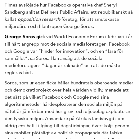
Times avslöjade hur Facebooks operativa chef Sheryl
Sandberg anlitat Definers Public Affairs, ett republikanskt så
kallat
opposition research
-företag, för att smutskasta
miljardären och filantropen George Soros.
vid World Economic Forum i februari i år
George Soros gick
till hårt angrepp mot de sociala mediaföretagen. Facebook
och Google var ”hinder för innovation”, och en ”fara för
samhället”, sa Soros. Han ansåg att de sociala
medieföretagens ”dagar är räknade” och att de måste
regleras hårt.
Soros, som ur egen ficka håller hundratals oberoende medier
och demokratiprojekt över hela världen vid liv, menade att
det sätt på vilket Facebook och Google med sina
algoritmmetoder hårdexploaterar den sociala miljön på
nätet är jämförbar med hur gruv- och oljebolag exploaterar
den fysiska miljön. Användare på Afrikas landsbygd som
aldrig ens haft tillgång till dagstidningar, översköljs genom
sina mobiler plötsligt av politisk propaganda där falska