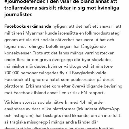
#journodefender. I den visar de bland annat att
trollarméerna särskilt riktar in sig mot kvinnliga
journalister.
nyligen, att det haft ett ansvar i att
Facebooks erkännande
militären i Myanmar kunde iscensätta en folkmordsstrategi
genom att via det sociala nätverket basunera ut hat och
lögner mot rohingya-befolkningen, har långtgående
konsekvenser. Trots att det fanns många varningstecken
under flera år om grova övergrepp där byar skövlades,
människor mördades, kvinnor våldtogs och åtminstone
700 000 personer tvingades fly till Bangladesh valde
Facebook att ignorera hatet som publicerades på deras
plattform. Erkännandet kom efter överväldigande bevisning
mot Facebook ibland annat i en kritisk FN-rapport.
Världens största sociala nätverk, med 4,4 miljarder
användare av dess olika plattformar (inkluderat WhatsApp
och Instagram), har beslagits med liknande, om än inte fullt
så tragiska missgrepp i många andra länder där
demokratiska värden krossats eller devalverats kraftigt.