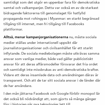
samtidigt som det utgör en uppenbar fara för demokratiska
samtal och valkampanjer. Detta var också en av de starkast
bidragande faktorerna till genomslaget för hatfylld
propaganda mot rohingyas i Myanmar: en starkt begränsad
tillgång till internet, men fri tillgång till Facebooks
plattformar.
nu, måste sociala
Alltså, menar kampanjorganisationerna
medier ställas under internationell uppsikt där
journalistorganisationer och civilsamhället får ett starkt
inflytande. De sociala mediebolagen måste utkrävas samma
ansvar som vanliga medier, både vad gäller publicistiskt
ansvar för att deras affärsmodeller försvarar det fria ordet
och samtidigt inte missbrukas av anti-demokratiska krafter.
Vidare att deras insamlade data och användningen därav är
transparent. Och att de tar sitt sociala ansvar i de länder där
de har användare.
I den mån jättarna Facebook och Google förblir monopol lär
det också bli nödvändigt att, som gjorts så många gånger
förr i historien när nya teknologier lett till