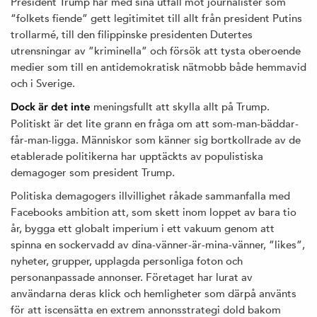
President Trump har med sina utfall mot journalister som
“folkets fiende” gett legitimitet till allt från president Putins
trollarmé, till den filippinske presidenten Dutertes
utrensningar av ”kriminella” och försök att tysta oberoende
medier som till en antidemokratisk nätmobb både hemmavid
och i Sverige.
meningsfullt att skylla allt på Trump.
Dock är det inte
Politiskt är det lite grann en fråga om att som-man-bäddar-
får-man-ligga. Människor som känner sig bortkollrade av de
etablerade politikerna har upptäckts av populistiska
demagoger som president Trump.
Politiska demagogers illvillighet råkade sammanfalla med
Facebooks ambition att, som skett inom loppet av bara tio
år, bygga ett globalt imperium i ett vakuum genom att
spinna en sockervadd av dina-vänner-är-mina-vänner, ”likes”,
nyheter, grupper, upplagda personliga foton och
personanpassade annonser. Företaget har lurat av
användarna deras klick och hemligheter som därpå använts
för att iscensätta en extrem annonsstrategi dold bakom