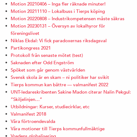
Motion 20210406 – Inga fler räknade minuter!
Motion 20211110 – Lokalbuss i Tierps köping
Motion 20220808 – Industrikompetensen måste säkras
Motion 20230131 – Översyn av lokalhyror för
föreningslivet
Niklas Ekdal: Vi fick paradoxernas riksdagsval
Partikongress 2021
Protokoll från senaste mötet (test)
Saknaden efter Odd Engström
Spöket som går genom västvärlden
Svensk skola är en skam – ni politiker har svikit
Tierps kommun kan bättre — valmanifest 2022
UNT-ledareskribenten Sakine Madon citerar Nalin Pekgul:
”Skiljelinjen…”
Utbildningar: Kurser, studiecirklar, etc
Valmanifest 2018
Våra förtroendevalda
Våra motioner till Tierps kommunfullmäktige
Vredens globalisering