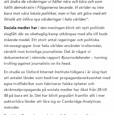
att ändra de värderingar vi håller nära och kära och som
hållit demokratin i Filippinerna levande. Vi strider nu inte
bara mot våra lokala politiker, men vi har att göra med ett
försök att införa nya värderingar i hela världen”.
i den meningen blivit ett nytt politiskt
Sociala medier har
slagfält där en obehaglig kamp utkämpas med alla till buds
stående medel. Ett stort antal regeringar och politiska
intressegrupper över hela världen använder trollarméer,
särskilt mot kvinnliga journalister. Det är något vi
dokumenterat i nämnda rapport #journodefender – turning
trolling against journalists on its head.
En studie av Oxford Internet Institute tidigare i år slog fast
att antalet länder som bedriver propagandaverksamhet med
egna trollfabriker som fabricerar falska nyheter och
skrämselpropaganda på sociala medier har ökat från 28 till
48 på bara ett år. Det har blivit populärt framför allt i mer
auktoritära länder att lära sig av Cambridge Analyticas
metoder.