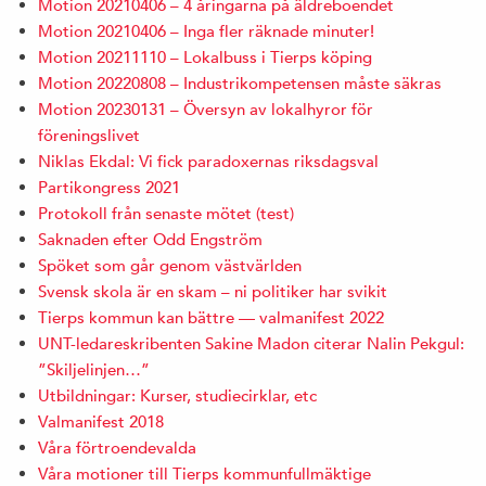
Motion 20210406 – 4 åringarna på äldreboendet
Motion 20210406 – Inga fler räknade minuter!
Motion 20211110 – Lokalbuss i Tierps köping
Motion 20220808 – Industrikompetensen måste säkras
Motion 20230131 – Översyn av lokalhyror för
föreningslivet
Niklas Ekdal: Vi fick paradoxernas riksdagsval
Partikongress 2021
Protokoll från senaste mötet (test)
Saknaden efter Odd Engström
Spöket som går genom västvärlden
Svensk skola är en skam – ni politiker har svikit
Tierps kommun kan bättre — valmanifest 2022
UNT-ledareskribenten Sakine Madon citerar Nalin Pekgul:
”Skiljelinjen…”
Utbildningar: Kurser, studiecirklar, etc
Valmanifest 2018
Våra förtroendevalda
Våra motioner till Tierps kommunfullmäktige