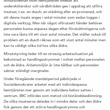
Minutscheman inom hemtjänsten innebär att
undersköterskor och vårdbiträden ges i uppdrag att utföra
insatser, t.ex. en dusch, en städning eller en promenad, och
att denna insats anges i antal minuter som sedan loggas i
digitala verktyg. Men när något oförutsett händer behöver
personalen kunna anpassa dagen efter förutsättningarna och
inte vara låsta till ett visst antal minuter. Det ställer också till
problem att en dusch räknas som ett visst antal minuter men
kan ta väldigt olika tid hos olika äldre.
Minutstyrning leder till en stressig arbetssituation på
bekostnad av handlingsutrymmet i mötet mellan personalen
och de äldre. Arbetsmiljön är inte hållbar och personalen
saknar ständigt marginaler.
Under föregående mandatperiod påbörjade vi
Socialdemokrater arbetet med att individanpassa
hemtjänsten mer genom att individens behov sattes i
centrum. IBIC infördes som metod vid biståndsbedömning.
De olika insatserna delades in i mindre delar och den äldre
fick genom det ett större handlingsutrymme och