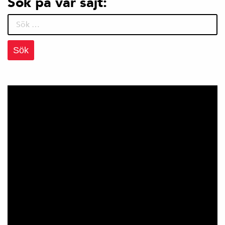
Sök på vår sajt:
Sök
efter: