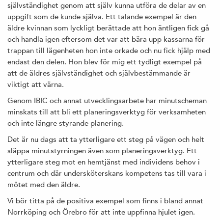
självständighet genom att själv kunna utföra de delar av en
uppgift som de kunde själva. Ett talande exempel är den
äldre kvinnan som lyckligt berättade att hon äntligen fick gå
och handla igen eftersom det var att bära upp kassarna för
trappan till lägenheten hon inte orkade och nu fick hjälp med
endast den delen. Hon blev för mig ett tydligt exempel på
att de äldres självständighet och självbestämmande är
viktigt att värna.
Genom IBIC och annat utvecklingsarbete har minutscheman
minskats till att bli ett planeringsverktyg för verksamheten
och inte längre styrande planering.
Det är nu dags att ta ytterligare ett steg på vägen och helt
släppa minutstyrningen även som planeringsverktyg. Ett
ytterligare steg mot en hemtjänst med individens behov i
centrum och där undersköterskans kompetens tas till vara i
mötet med den äldre.
Vi bör titta på de positiva exempel som finns i bland annat
Norrköping och Örebro för att inte uppfinna hjulet igen.