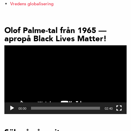
Vredens globalisering
Olof Palme-tal från 1965 —
apropå Black Lives Matter!
Videospelare
00:00
02:40