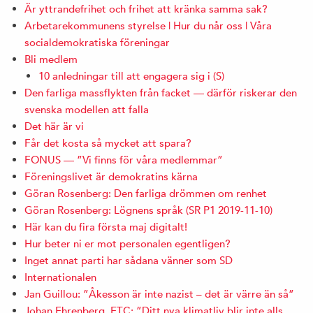
Är yttrandefrihet och frihet att kränka samma sak?
Arbetarekommunens styrelse | Hur du når oss | Våra
socialdemokratiska föreningar
Bli medlem
10 anledningar till att engagera sig i (S)
Den farliga massflykten från facket — därför riskerar den
svenska modellen att falla
Det här är vi
Får det kosta så mycket att spara?
FONUS — ”Vi finns för våra medlemmar”
Föreningslivet är demokratins kärna
Göran Rosenberg: Den farliga drömmen om renhet
Göran Rosenberg: Lögnens språk (SR P1 2019-11-10)
Här kan du fira första maj digitalt!
Hur beter ni er mot personalen egentligen?
Inget annat parti har sådana vänner som SD
Internationalen
Jan Guillou: ”Åkesson är inte nazist – det är värre än så”
Johan Ehrenberg, ETC: ”Ditt nya klimatliv blir inte alls