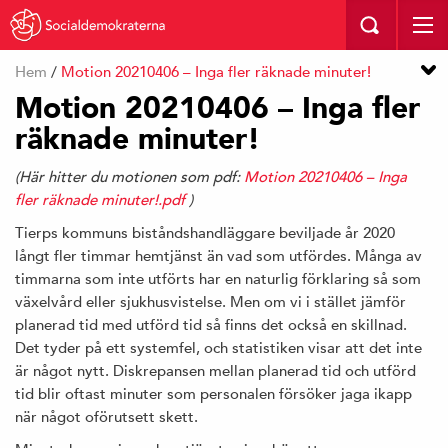
Hem
/
Motion 20210406 – Inga fler räknade minuter!
Motion 20210406 – Inga fler
räknade minuter!
(Här hitter du motionen som pdf:
Motion 20210406 – Inga
fler räknade minuter!.pdf
)
Tierps kommuns biståndshandläggare beviljade år 2020
långt fler timmar hemtjänst än vad som utfördes. Många av
timmarna som inte utförts har en naturlig förklaring så som
växelvård eller sjukhusvistelse. Men om vi i stället jämför
planerad tid med utförd tid så finns det också en skillnad.
Det tyder på ett systemfel, och statistiken visar att det inte
är något nytt. Diskrepansen mellan planerad tid och utförd
tid blir oftast minuter som personalen försöker jaga ikapp
när något oförutsett skett.