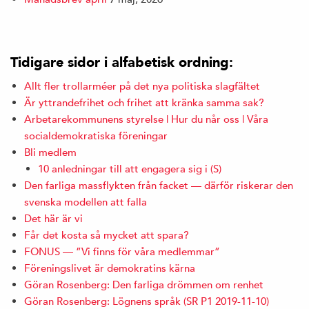
Tidigare sidor i alfabetisk ordning:
Allt fler trollarméer på det nya politiska slagfältet
Är yttrandefrihet och frihet att kränka samma sak?
Arbetarekommunens styrelse | Hur du når oss | Våra
socialdemokratiska föreningar
Bli medlem
10 anledningar till att engagera sig i (S)
Den farliga massflykten från facket — därför riskerar den
svenska modellen att falla
Det här är vi
Får det kosta så mycket att spara?
FONUS — ”Vi finns för våra medlemmar”
Föreningslivet är demokratins kärna
Göran Rosenberg: Den farliga drömmen om renhet
Göran Rosenberg: Lögnens språk (SR P1 2019-11-10)