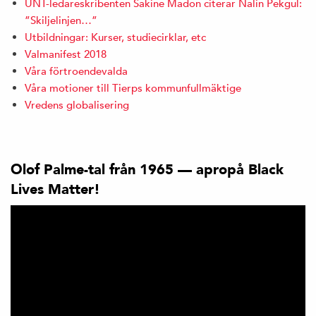
UNT-ledareskribenten Sakine Madon citerar Nalin Pekgul:
”Skiljelinjen…”
Utbildningar: Kurser, studiecirklar, etc
Valmanifest 2018
Våra förtroendevalda
Våra motioner till Tierps kommunfullmäktige
Vredens globalisering
Olof Palme-tal från 1965 — apropå Black
Lives Matter!
Videospelare