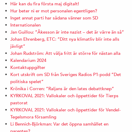
Här kan du fira första maj digitalt!
Hur beter ni er mot personalen egentligen?
Inget annat parti har sådana vänner som SD
Internationalen
Jan Guillou: ”Åkesson är inte nazist – det är värre än så”
Johan Ehrenberg, ETC: ”Ditt nya klimatliv blir inte alls
jävligt”
Johan Rudström: Att välja fritt är större för nästan alla
Kalendarium 2024
Kontaktuppgifter
Kort utskrift om SD från Sveriges Radios P1-podd ”Det
politiska spelet”
Krönika i Corren: ”Raljans är den lates debattknep”
KYRKOVAL 2021: Vallokaler och öppettider för Tierps
pastorat
KYRKOVAL 2021: Vallokaler och öppettider för Vendel-
Tegelsmora församling
Li Bennich-Björkman: Var det öppna samhället en
parentes?