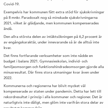
Covid-19.
Exempelvis har kommunen fått extra stöd för sjukskrivningar
på 8 mnkr. Paradoxalt nog så minskade sjukskrivningarna
2021, vilket är glädjande, men kommunen kompenserades
ändå.
Den allra största delen av intäktsökningen på 6,2 procent är
av engångskaraktär, under innevarande så är de alltså inte
kvar.
Det finns fortfarande verksamheter som inte nådde en
budget i balans 2021. Gymnasieskolan, individ- och
familjeomsorgen och funktionshindradeomsorgen gjorde alla
minusresultat. Där finns stora utmaningar kvar även under
2022.
Kommunerna och regionerna har blivit mycket väl
kompenserade av staten under pandemin. Detta har lett till
rekordresultat i princip i alla kommuner och regioner. Det är
naturligtvis inte dåligt, men glöm inte varifrån stora delar av
resultatet kommer från.