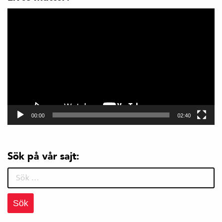
Videospelare
00:00
02:40
Sök på vår sajt:
Sök
efter: