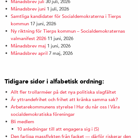
Månadsbrev juli
30 juli, 2026
Månadsbrev juni
1 juli, 2026
Samtliga kandidater för Socialdemokraterna i Tierps
kommun
17 juni, 2026
Ny riktning för Tierps kommun – Socialdemokraternas
valmanifest 2026
11 juni, 2026
Månadsbrev maj
1 juni, 2026
Månadsbrev april
7 maj, 2026
Tidigare sidor i alfabetisk ordning:
Allt fler trollarméer på det nya politiska slagfältet
Är yttrandefrihet och frihet att kränka samma sak?
Arbetarekommunens styrelse | Hur du når oss | Våra
socialdemokratiska föreningar
Bli medlem
10 anledningar till att engagera sig i (S)
Den farliga massflykten från facket — därför riskerar den