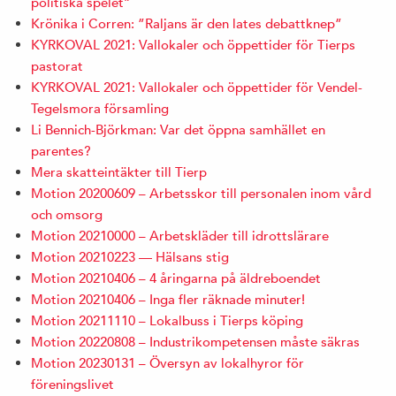
politiska spelet”
Krönika i Corren: ”Raljans är den lates debattknep”
KYRKOVAL 2021: Vallokaler och öppettider för Tierps
pastorat
KYRKOVAL 2021: Vallokaler och öppettider för Vendel-
Tegelsmora församling
Li Bennich-Björkman: Var det öppna samhället en
parentes?
Mera skatteintäkter till Tierp
Motion 20200609 – Arbetsskor till personalen inom vård
och omsorg
Motion 20210000 – Arbetskläder till idrottslärare
Motion 20210223 — Hälsans stig
Motion 20210406 – 4 åringarna på äldreboendet
Motion 20210406 – Inga fler räknade minuter!
Motion 20211110 – Lokalbuss i Tierps köping
Motion 20220808 – Industrikompetensen måste säkras
Motion 20230131 – Översyn av lokalhyror för
föreningslivet