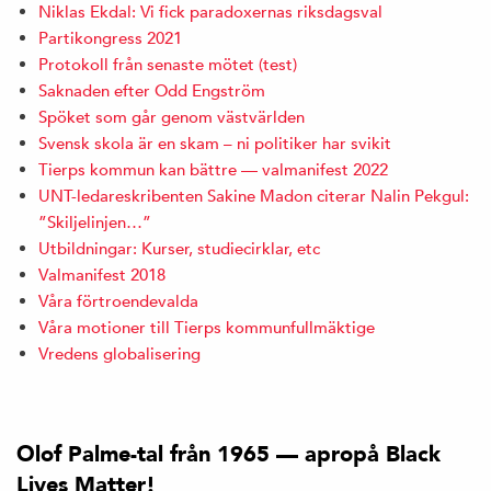
Niklas Ekdal: Vi fick paradoxernas riksdagsval
Partikongress 2021
Protokoll från senaste mötet (test)
Saknaden efter Odd Engström
Spöket som går genom västvärlden
Svensk skola är en skam – ni politiker har svikit
Tierps kommun kan bättre — valmanifest 2022
UNT-ledareskribenten Sakine Madon citerar Nalin Pekgul:
”Skiljelinjen…”
Utbildningar: Kurser, studiecirklar, etc
Valmanifest 2018
Våra förtroendevalda
Våra motioner till Tierps kommunfullmäktige
Vredens globalisering
Olof Palme-tal från 1965 — apropå Black
Lives Matter!