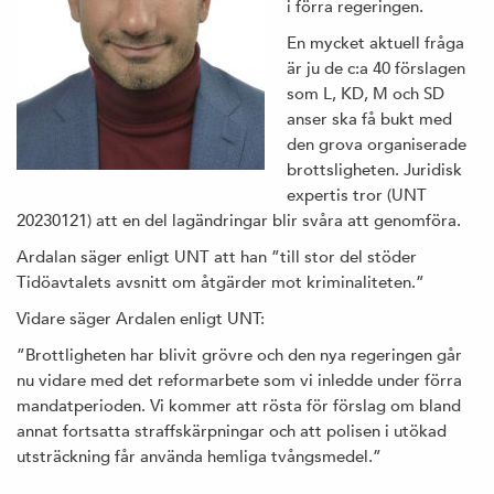
i förra regeringen.
En mycket aktuell fråga
är ju de c:a 40 förslagen
som L, KD, M och SD
anser ska få bukt med
den grova organiserade
brottsligheten. Juridisk
expertis tror (UNT
20230121) att en del lagändringar blir svåra att genomföra.
Ardalan säger enligt UNT att han ”till stor del stöder
Tidöavtalets avsnitt om åtgärder mot kriminaliteten.”
Vidare säger Ardalen enligt UNT:
”Brottligheten har blivit grövre och den nya regeringen går
nu vidare med det reformarbete som vi inledde under förra
mandatperioden. Vi kommer att rösta för förslag om bland
annat fortsatta straffskärpningar och att polisen i utökad
utsträckning får använda hemliga tvångsmedel.”