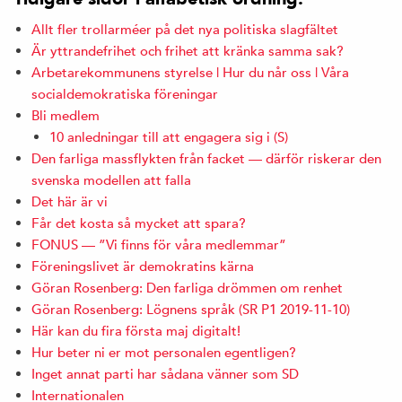
Allt fler trollarméer på det nya politiska slagfältet
Är yttrandefrihet och frihet att kränka samma sak?
Arbetarekommunens styrelse | Hur du når oss | Våra
socialdemokratiska föreningar
Bli medlem
10 anledningar till att engagera sig i (S)
Den farliga massflykten från facket — därför riskerar den
svenska modellen att falla
Det här är vi
Får det kosta så mycket att spara?
FONUS — ”Vi finns för våra medlemmar”
Föreningslivet är demokratins kärna
Göran Rosenberg: Den farliga drömmen om renhet
Göran Rosenberg: Lögnens språk (SR P1 2019-11-10)
Här kan du fira första maj digitalt!
Hur beter ni er mot personalen egentligen?
Inget annat parti har sådana vänner som SD
Internationalen