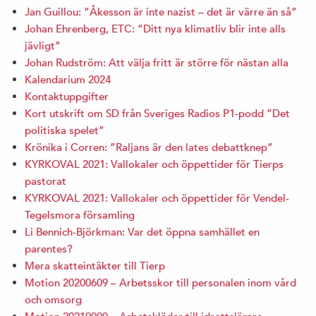
Jan Guillou: ”Åkesson är inte nazist – det är värre än så”
Johan Ehrenberg, ETC: ”Ditt nya klimatliv blir inte alls
jävligt”
Johan Rudström: Att välja fritt är större för nästan alla
Kalendarium 2024
Kontaktuppgifter
Kort utskrift om SD från Sveriges Radios P1-podd ”Det
politiska spelet”
Krönika i Corren: ”Raljans är den lates debattknep”
KYRKOVAL 2021: Vallokaler och öppettider för Tierps
pastorat
KYRKOVAL 2021: Vallokaler och öppettider för Vendel-
Tegelsmora församling
Li Bennich-Björkman: Var det öppna samhället en
parentes?
Mera skatteintäkter till Tierp
Motion 20200609 – Arbetsskor till personalen inom vård
och omsorg