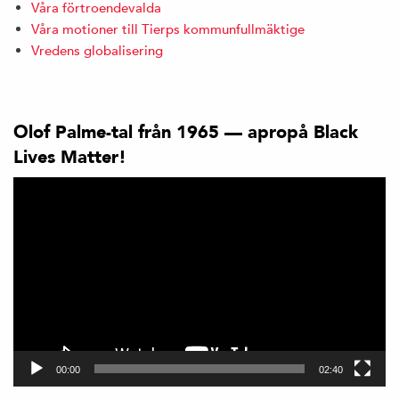
Våra förtroendevalda
Våra motioner till Tierps kommunfullmäktige
Vredens globalisering
Olof Palme-tal från 1965 — apropå Black
Lives Matter!
Videospelare
00:00
02:40