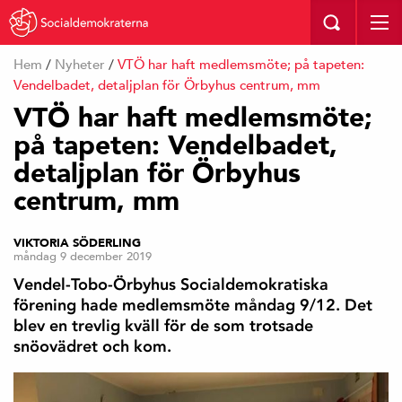
Hem
/
Nyheter
/
VTÖ har haft medlemsmöte; på tapeten:
Vendelbadet, detaljplan för Örbyhus centrum, mm
VTÖ har haft medlemsmöte;
på tapeten: Vendelbadet,
detaljplan för Örbyhus
centrum, mm
VIKTORIA SÖDERLING
måndag 9 december 2019
Vendel-Tobo-Örbyhus Socialdemokratiska
förening hade medlemsmöte måndag 9/12. Det
blev en trevlig kväll för de som trotsade
snöovädret och kom.