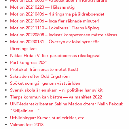
Motion 20210000 – Arbetskläder till idrottslärare
Motion 20210223 — Hälsans stig
Motion 20210406 – 4 åringarna på äldreboendet
Motion 20210406 – Inga fler räknade minuter!
Motion 20211110 – Lokalbuss i Tierps köping
Motion 20220808 – Industrikompetensen måste säkras
Motion 20230131 – Översyn av lokalhyror för
föreningslivet
Niklas Ekdal: Vi fick paradoxernas riksdagsval
Partikongress 2021
Protokoll från senaste mötet (test)
Saknaden efter Odd Engström
Spöket som går genom västvärlden
Svensk skola är en skam – ni politiker har svikit
Tierps kommun kan bättre — valmanifest 2022
UNT-ledareskribenten Sakine Madon citerar Nalin Pekgul:
”Skiljelinjen…”
Utbildningar: Kurser, studiecirklar, etc
Valmanifest 2018