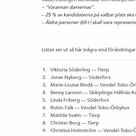
– ”Varannan damernas”.
–
25 % av kandidaterna på valbar plats ska 
–
Äldre personer (65+) skall vara represen
Listan ser ut så här (några små förändring
Viktoria Söderling — Tierp
Jonas Nyberg — Söderfors
Marie-Louise Rindå — Vendel-Tobo-Ö
Benny Larsson — Skärplinge-Hållnäs-K
Linda Friberg — Söderfors
Robin Falk — Vendel-Tobo-Örbyhus
Matilda Svahn — Tierp
Christer Borg — Tierp
Christina Holmström — Vendel-Tobo-