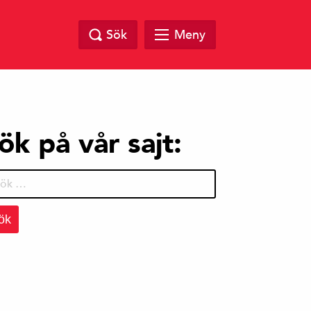
Sök
Meny
ök på vår sajt:
r: