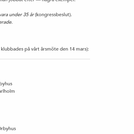
VREDENS GLOBALISERING
vara under 35 år
(kongressbeslut).
terade
.
ALLT FLER TROLLARMÉER PÅ DET NYA
POLITISKA SLAGFÄLTET
ar klubbades på vårt årsmöte den 14 mars):
HUR BETER NI ER MOT PERSONALEN
EGENTLIGEN?
rbyhus
arlholm
KRÖNIKA I CORREN: ”RALJANS ÄR DEN
LATES DEBATTKNEP”
Örbyhus