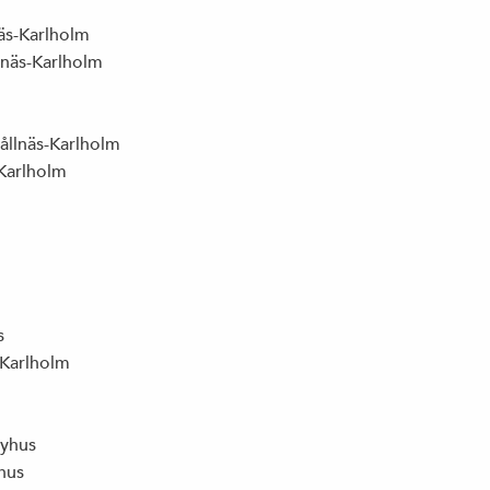
JOHAN EHRENBERG, ETC: ”DITT NYA
äs-Karlholm
KLIMATLIV BLIR INTE ALLS JÄVLIGT”
lnäs-Karlholm
llnäs-Karlholm
VALMANIFEST
Karlholm
DET HÄR ÄR VI
s
-Karlholm
VÅRA FÖRTROENDEVALDA 2014-2018
yhus
hus