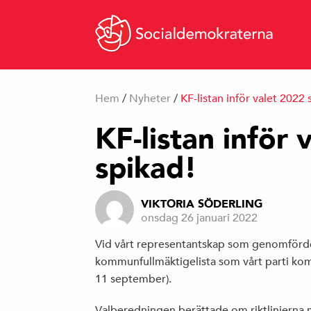
Hem
/
Nyheter
/
KF-listan inför valet 2022 
KF-listan inför 
spikad!
VIKTORIA SÖDERLING
onsdag 26 januari 2022
Vid vårt representantskap som genomfördes
kommunfullmäktigelista som vårt parti komm
11 september).
Valberedningen berättade om riktlinjerna