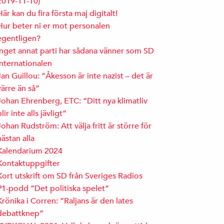
2019-11-10)
Här kan du fira första maj digitalt!
Hur beter ni er mot personalen
egentligen?
Inget annat parti har sådana vänner som SD
Internationalen
Jan Guillou: ”Åkesson är inte nazist – det är
värre än så”
Johan Ehrenberg, ETC: ”Ditt nya klimatliv
blir inte alls jävligt”
Johan Rudström: Att välja fritt är större för
nästan alla
Kalendarium 2024
Kontaktuppgifter
Kort utskrift om SD från Sveriges Radios
P1-podd ”Det politiska spelet”
Krönika i Corren: ”Raljans är den lates
debattknep”