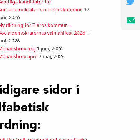
Samtliga kandidater för
Socialdemokraterna i Tierps kommun
17
juni, 2026
Ny riktning för Tierps kommun –
Socialdemokraternas valmanifest 2026
11
juni, 2026
Månadsbrev maj
1 juni, 2026
Månadsbrev april
7 maj, 2026
idigare sidor i
lfabetisk
rdning: