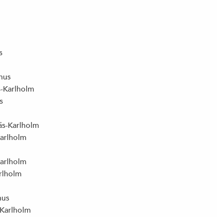
10 ANLEDNINGAR TILL ATT ENGAGERA SIG
I (S)
s
hus
s-Karlholm
s
äs-Karlholm
Karlholm
Karlholm
arlholm
hus
-Karlholm