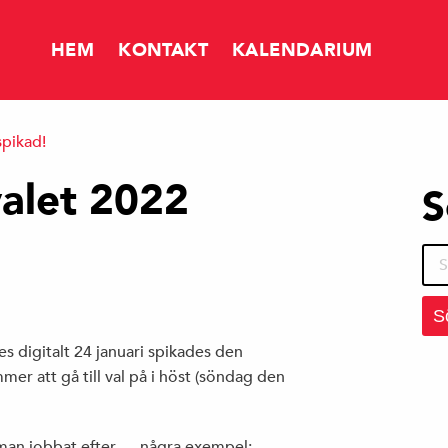
HEM
KONTAKT
KALENDARIUM
spikad!
NYHETER
valet 2022
S
FÅR DET KOSTA SÅ MYCKET ATT SPARA?
Sök
efte
MERA SKATTEINTÄKTER TILL TIERP
 digitalt 24 januari spikades den
er att gå till val på i höst (söndag den
 man jobbat efter — några exempel: