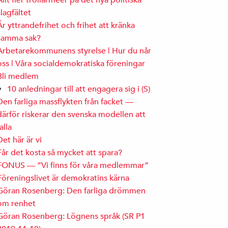
Allt fler trollarméer på det nya politiska
slagfältet
Är yttrandefrihet och frihet att kränka
samma sak?
Arbetarekommunens styrelse | Hur du når
oss | Våra socialdemokratiska föreningar
Bli medlem
10 anledningar till att engagera sig i (S)
Den farliga massflykten från facket —
därför riskerar den svenska modellen att
falla
Det här är vi
Får det kosta så mycket att spara?
FONUS — ”Vi finns för våra medlemmar”
Föreningslivet är demokratins kärna
Göran Rosenberg: Den farliga drömmen
om renhet
Göran Rosenberg: Lögnens språk (SR P1