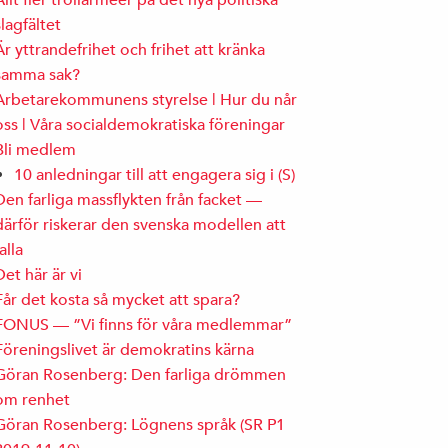
Allt fler trollarméer på det nya politiska
slagfältet
Är yttrandefrihet och frihet att kränka
samma sak?
Arbetarekommunens styrelse | Hur du når
oss | Våra socialdemokratiska föreningar
Bli medlem
10 anledningar till att engagera sig i (S)
Den farliga massflykten från facket —
därför riskerar den svenska modellen att
falla
Det här är vi
Får det kosta så mycket att spara?
FONUS — ”Vi finns för våra medlemmar”
Föreningslivet är demokratins kärna
Göran Rosenberg: Den farliga drömmen
om renhet
Göran Rosenberg: Lögnens språk (SR P1