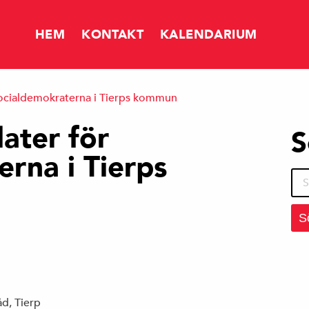
HEM
KONTAKT
KALENDARIUM
Socialdemokraterna i Tierps kommun
NYHETER
ater för
S
rna i Tierps
FÅR DET KOSTA SÅ MYCKET ATT SPARA?
Sök
efte
MERA SKATTEINTÄKTER TILL TIERP
åd, Tierp