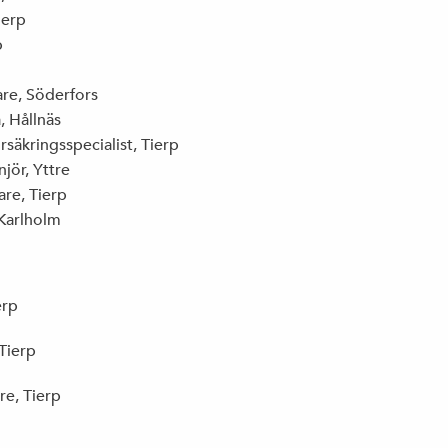
10 ANLEDNINGAR TILL ATT ENGAGERA SIG
ierp
I (S)
p
are, Söderfors
, Hållnäs
rsäkringsspecialist, Tierp
jör, Yttre
are, Tierp
 Karlholm
erp
Tierp
re, Tierp