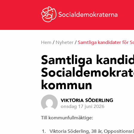
Hem
/
Nyheter
/
Samtliga kandidater för 
Samtliga kandid
Socialdemokrate
kommun
VIKTORIA SÖDERLING
onsdag 17 juni 2026
Till kommunfullmäktige:
Viktoria Söderling, 38 år, Oppositionsr