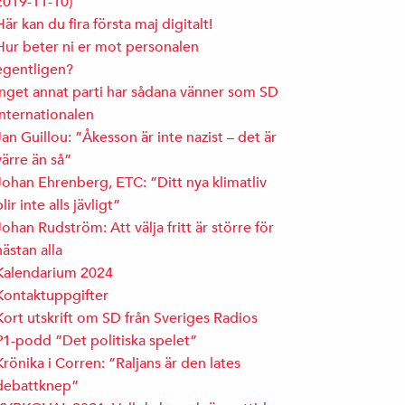
2019-11-10)
Här kan du fira första maj digitalt!
Hur beter ni er mot personalen
egentligen?
Inget annat parti har sådana vänner som SD
Internationalen
Jan Guillou: ”Åkesson är inte nazist – det är
värre än så”
Johan Ehrenberg, ETC: ”Ditt nya klimatliv
blir inte alls jävligt”
Johan Rudström: Att välja fritt är större för
nästan alla
Kalendarium 2024
Kontaktuppgifter
Kort utskrift om SD från Sveriges Radios
P1-podd ”Det politiska spelet”
Krönika i Corren: ”Raljans är den lates
debattknep”