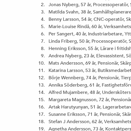
Jonas Nyberg, 57 år, Processoperatör,
Matilda Svahn, 38 år, Samhällsplanerare
Benny Larsson, 54 år, CNC-operatör, S
Marie-Louise Rindå, 60 år, Verksamhets
Per Sangert, 40 år, Industriarbetare, Yt
Linda Friberg, 50 år, Processoperatör, 
Henning Eriksson, 55 år, Lärare i fritid
Andrea Nyberg, 23 år, Elevassistent, S
Mats Andersson, 69 år, Pensionär, Skär
Katarina Larsson, 53 år, Butiksmedarbe
Börje Wennberg, 74 år, Pensionär, Tier
Annika Söderberg, 61 år, Fastighetsför
Alfred Mujambere, 48 år, Undersköters
Margareta Magnusson, 72 år, Pensionär
Artak Harutyunyan, 51 år, Lagerarbeta
Susanne Eriksson, 71 år, Pensionär, Skä
Stefan J Andersson, 62 år, Verksamhets
Agnetha Andersson, 73 år, Kontaktpers