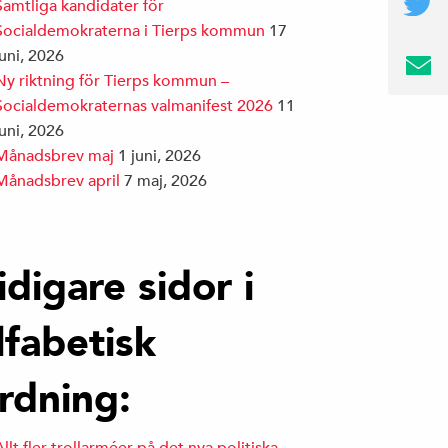
Samtliga kandidater för
Socialdemokraterna i Tierps kommun
17
juni, 2026
Ny riktning för Tierps kommun –
Socialdemokraternas valmanifest 2026
11
juni, 2026
Månadsbrev maj
1 juni, 2026
Månadsbrev april
7 maj, 2026
idigare sidor i
lfabetisk
rdning: