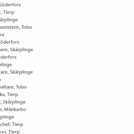
VREDENS GLOBALISERING
 Söderfors
, Tierp
kärplinge
assistent, Tobo
ALLT FLER TROLLARMÉER PÅ DET NYA
tre
POLITISKA SLAGFÄLTET
Söderfors
shem, Skärplinge
öderfors
plinge
HUR BETER NI ER MOT PERSONALEN
tare, Skärplinge
EGENTLIGEN?
p
valtare, Tobo
ka, Tierp
, Skärplinge
KRÖNIKA I CORREN: ”RALJANS ÄR DEN
re, Månkarbo
LATES DEBATTKNEP”
rplinge
chef, Tierp
on, Tierp