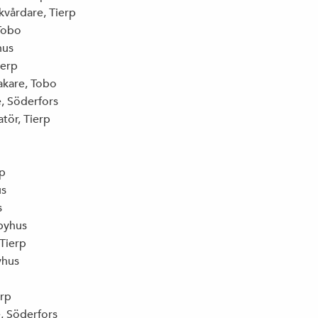
kvårdare, Tierp
JOHAN EHRENBERG, ETC: ”DITT NYA
 Tobo
KLIMATLIV BLIR INTE ALLS JÄVLIGT”
hus
ierp
akare, Tobo
e, Söderfors
VALMANIFEST
atör, Tierp
rp
DET HÄR ÄR VI
us
s
rbyhus
 Tierp
VÅRA FÖRTROENDEVALDA 2014-2018
yhus
erp
e, Söderfors