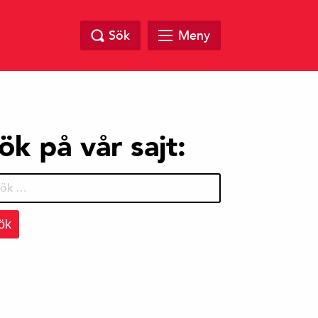
Sök
Meny
ök på vår sajt:
r: