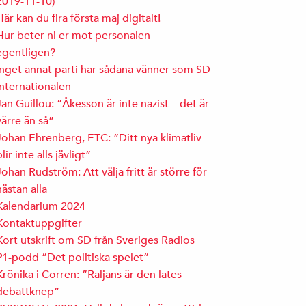
2019-11-10)
Här kan du fira första maj digitalt!
Hur beter ni er mot personalen
egentligen?
Inget annat parti har sådana vänner som SD
Internationalen
Jan Guillou: ”Åkesson är inte nazist – det är
värre än så”
Johan Ehrenberg, ETC: ”Ditt nya klimatliv
blir inte alls jävligt”
Johan Rudström: Att välja fritt är större för
nästan alla
Kalendarium 2024
Kontaktuppgifter
Kort utskrift om SD från Sveriges Radios
P1-podd ”Det politiska spelet”
Krönika i Corren: ”Raljans är den lates
debattknep”