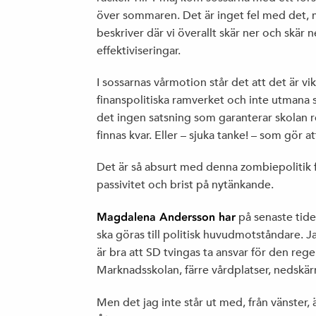
över sommaren. Det är inget fel med det, 
beskriver där vi överallt skär ner och skär ne
effektiviseringar.
I sossarnas vårmotion står det att det är vik
finanspolitiska ramverket och inte utmana 
det ingen satsning som garanterar skolan re
finnas kvar. Eller – sjuka tanke! – som gör a
Det är så absurt med denna zombiepolitik fr
passivitet och brist på nytänkande.
Magdalena Andersson har
på senaste tid
ska göras till politisk huvudmotståndare. Ja
är bra att SD tvingas ta ansvar för den rege
Marknadsskolan, färre vårdplatser, nedskä
Men det jag inte står ut med, från vänster, ä