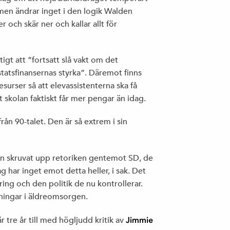
10 ANLEDNINGAR TILL ATT ENGAGERA SIG
men ändrar inget i den logik Walden
I (S)
r och skär ner och kallar allt för
tigt att ”fortsatt slå vakt om det
statsfinansernas styrka”. Däremot finns
surser så att elevassistenterna ska få
tt skolan faktiskt får mer pengar än idag.
ån 90-talet. Den är så extrem i sin
en skruvat upp retoriken gentemot SD, de
g har inget emot detta heller, i sak. Det
ring och den politik de nu kontrollerar.
rningar i äldreomsorgen.
r tre år till med högljudd kritik av
Jimmie