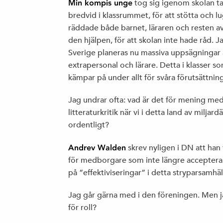
Min kompis unge
tog sig igenom skolan ta
bredvid i klassrummet, för att stötta och l
räddade både barnet, läraren och resten av
den hjälpen, för att skolan inte hade råd. J
Sverige planeras nu massiva uppsägningar 
extrapersonal och lärare. Detta i klasser so
kämpar på under allt för svåra förutsättning
Jag undrar ofta: vad är det för mening me
litteraturkritik när vi i detta land av miljardä
ordentligt?
Andrev Walden
skrev nyligen i DN att han 
för medborgare som inte längre accepterar
på ”effektiviseringar” i detta stryparsamhäl
Jag går gärna med i den föreningen. Men ja
för roll?