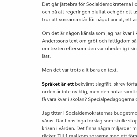
Det går jättebra för Socialdemokraterna i o
och på att regeringen bluffat och gör ett u
tror att sossarna står för något annat, ett 
Om det är någon känsla som jag har kvar i
Anderssons text om gröt och fattigdom så ä
om texten eftersom den var ohederlig i sin
läst.
Men det var trots allt bara en text.
Språket är ett
bekvämt slagfält, skrev förf
orden är inte oviktig, men den hotar samtid
få vara kvar i skolan? Specialpedagogerna 
Jag tittar i Socialdemokraternas budgetmo
våras. Där finns inga förslag som skulle st
krisen i vården. Det finns några miljarder me
räcker. Till 1 maj kom sossarna med ett fö