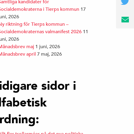
Samtliga kandidater för
Socialdemokraterna i Tierps kommun
17
juni, 2026
Ny riktning för Tierps kommun –
Socialdemokraternas valmanifest 2026
11
juni, 2026
Månadsbrev maj
1 juni, 2026
Månadsbrev april
7 maj, 2026
idigare sidor i
lfabetisk
rdning: