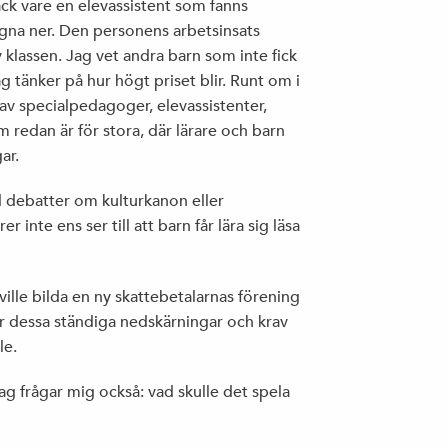
VREDENS GLOBALISERING
ck vare en elevassistent som fanns
ugna ner. Den personens arbetsinsats
 klassen. Jag vet andra barn som inte fick
ag tänker på hur högt priset blir. Runt om i
ALLT FLER TROLLARMÉER PÅ DET NYA
av specialpedagoger, elevassistenter,
POLITISKA SLAGFÄLTET
m redan är för stora, där lärare och barn
ar.
d debatter om kulturkanon eller
rer inte ens ser till att barn får lära sig läsa
HUR BETER NI ER MOT PERSONALEN
EGENTLIGEN?
ville bilda en ny skattebetalarnas förening
 dessa ständiga nedskärningar och krav
le.
KRÖNIKA I CORREN: ”RALJANS ÄR DEN
LATES DEBATTKNEP”
g frågar mig också: vad skulle det spela