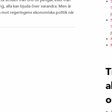
a striden från ord till pengar, eller från
ng, alla kan bjuda över varandra. Men är
sa mot regeringens ekonomiska politik när
T
a
o