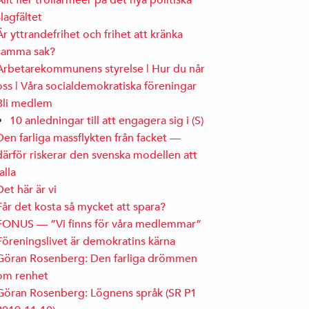
Allt fler trollarméer på det nya politiska
slagfältet
Är yttrandefrihet och frihet att kränka
samma sak?
Arbetarekommunens styrelse | Hur du når
oss | Våra socialdemokratiska föreningar
Bli medlem
10 anledningar till att engagera sig i (S)
Den farliga massflykten från facket —
därför riskerar den svenska modellen att
falla
Det här är vi
Får det kosta så mycket att spara?
FONUS — ”Vi finns för våra medlemmar”
Föreningslivet är demokratins kärna
Göran Rosenberg: Den farliga drömmen
om renhet
Göran Rosenberg: Lögnens språk (SR P1