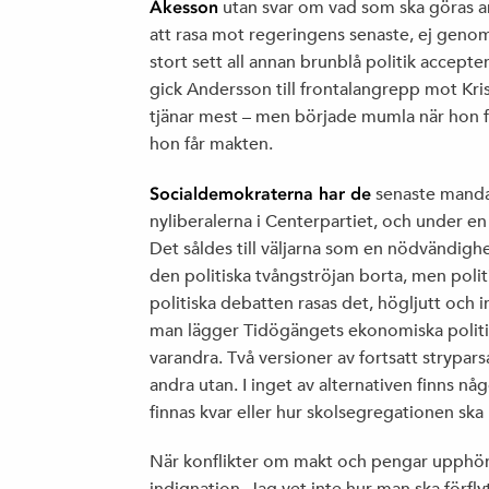
Åkesson
utan svar om vad som ska göras a
att rasa mot regeringens senaste, ej geno
stort sett all annan brunblå politik accept
gick Andersson till frontalangrepp mot Kri
tjänar mest – men började mumla när hon f
hon får makten.
Socialdemokraterna har de
senaste manda
nyliberalerna i Centerpartiet, och under en
Det såldes till väljarna som en nödvändig
den politiska tvångströjan borta, men politik
politiska debatten rasas det, högljutt och 
man lägger Tidögängets ekonomiska politi
varandra. Två versioner av fortsatt strypa
andra utan. I inget av alternativen finns nå
finnas kvar eller hur skolsegregationen ska 
När konflikter om makt och pengar upphör s