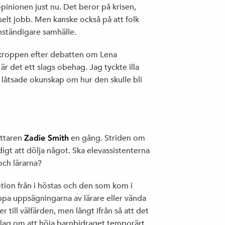
pinionen just nu. Det beror på krisen,
JOHAN EHRENBERG, ETC: ”DITT NYA
selt jobb. Men kanske också på att folk
KLIMATLIV BLIR INTE ALLS JÄVLIGT”
anständigare samhälle.
 kroppen efter debatten om Lena
r det ett slags obehag. Jag tyckte illa
VALMANIFEST
 låtsade okunskap om hur den skulle bli
DET HÄR ÄR VI
attaren
Zadie Smith
en gång. Striden om
igt att dölja något. Ska elevassistenterna
och lärarna?
VÅRA FÖRTROENDEVALDA 2014-2018
tion från i höstas och den som kom i
oppa uppsägningarna av lärare eller vända
r till välfärden, men långt ifrån så att det
rslag om att höja barnbidraget temporärt