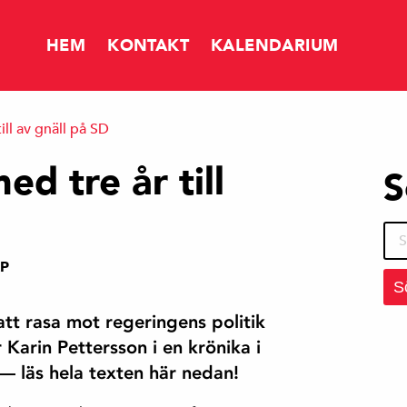
HEM
KONTAKT
KALENDARIUM
ill av gnäll på SD
NYHETER
ed tre år till
S
FÅR DET KOSTA SÅ MYCKET ATT SPARA?
Sök
efte
RP
MERA SKATTEINTÄKTER TILL TIERP
tt rasa mot regeringens politik
r Karin Pettersson i en krönika i
 läs hela texten här nedan!