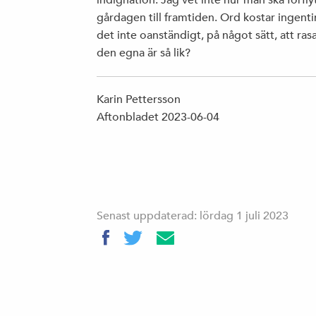
indignation. Jag vet inte hur man ska förflytt
gårdagen till framtiden. Ord kostar ingenti
det inte oanständigt, på något sätt, att ra
den egna är så lik?
Karin Pettersson
Aftonbladet 2023-06-04
Senast uppdaterad: lördag 1 juli 2023