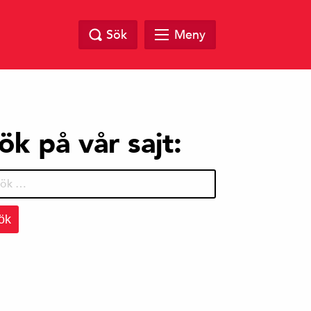
Sök
Meny
ök på vår sajt:
r: