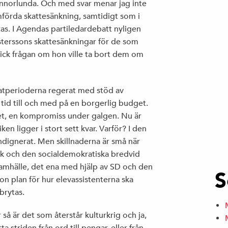
nnorlunda. Och med svar menar jag inte
mförda skattesänkning, samtidigt som i
eras. I Agendas partiledardebatt nyligen
sterssons skattesänkningar för de som
ick frågan om hon ville ta bort dem om
tperioderna regerat med stöd av
 tid till och med på en borgerlig budget.
het, en kompromiss under galgen. Nu är
en ligger i stort sett kvar. Varför? I den
indignerat. Men skillnaderna är små när
k och den socialdemokratiska bredvid
rsamhälle, det ena med hjälp av SD och den
S
gon plan för hur elevassistenterna ska
brytas.
å är det som återstår kulturkrig och ja,