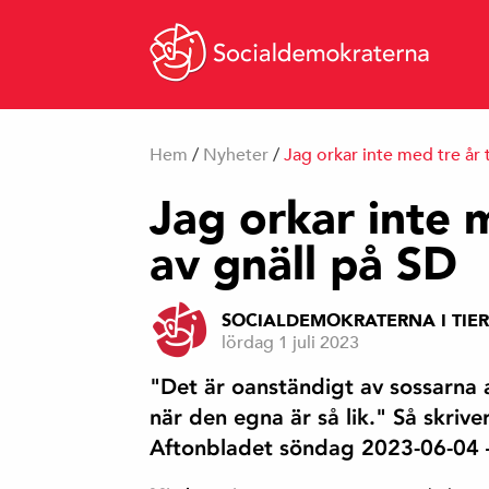
Hem
/
Nyheter
/
Jag orkar inte med tre år t
Jag orkar inte m
av gnäll på SD
SOCIALDEMOKRATERNA I TIE
lördag 1 juli 2023
"Det är oanständigt av sossarna a
när den egna är så lik." Så skrive
Aftonbladet söndag 2023-06-04 —