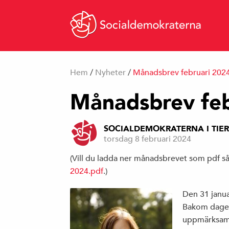
Hem
/
Nyheter
/
Månadsbrev februari 202
Månadsbrev feb
SOCIALDEMOKRATERNA I TIE
torsdag 8 februari 2024
(Vill du ladda ner månadsbrevet som pdf så
2024.pdf
.)
Den 31 janu
Bakom dagen
uppmärksammar