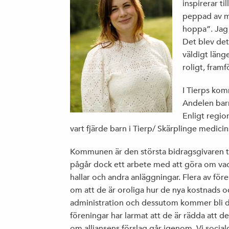
inspirerar ti
peppad av mi
hoppa”. Jag
Det blev det
väldigt läng
roligt, framf
I Tierps kom
Andelen bar
Enligt regio
vart fjärde barn i Tierp/ Skärplinge medici
Kommunen är den största bidragsgivaren til
pågår dock ett arbete med att göra om va
hallar och andra anläggningar. Flera av fö
om att de är oroliga hur de nya kostnads
administration och dessutom kommer bli dy
föreningar har larmat att de är rädda att 
om alliansens förslag går igenom. Vi social