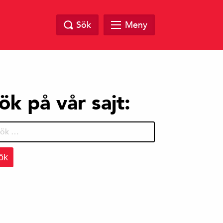
Sök
Meny
ök på vår sajt:
r: