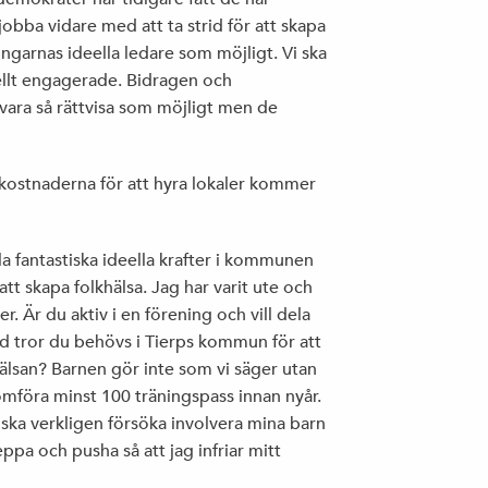
obba vidare med att ta strid för att skapa
JOHAN EHRENBERG, ETC: ”DITT NYA
ingarnas ideella ledare som möjligt. Vi ska
KLIMATLIV BLIR INTE ALLS JÄVLIGT”
ellt engagerade. Bidragen och
 vara så rättvisa som möjligt men de
VALMANIFEST
 kostnaderna för att hyra lokaler kommer
la fantastiska ideella krafter i kommunen
DET HÄR ÄR VI
att skapa folkhälsa. Jag har varit ute och
er. Är du aktiv i en förening och vill dela
Vad tror du behövs i Tierps kommun för att
lsan? Barnen gör inte som vi säger utan
VÅRA FÖRTROENDEVALDA 2014-2018
omföra minst 100 träningspass innan nyår.
g ska verkligen försöka involvera mina barn
pa och pusha så att jag infriar mitt