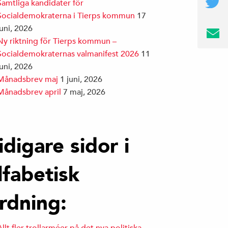
Samtliga kandidater för
Socialdemokraterna i Tierps kommun
17
juni, 2026
Ny riktning för Tierps kommun –
Socialdemokraternas valmanifest 2026
11
juni, 2026
Månadsbrev maj
1 juni, 2026
Månadsbrev april
7 maj, 2026
idigare sidor i
lfabetisk
rdning: