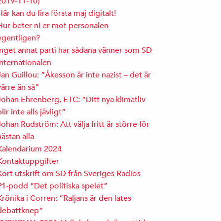
2019-11-10)
Här kan du fira första maj digitalt!
Hur beter ni er mot personalen
egentligen?
Inget annat parti har sådana vänner som SD
Internationalen
Jan Guillou: ”Åkesson är inte nazist – det är
värre än så”
Johan Ehrenberg, ETC: ”Ditt nya klimatliv
blir inte alls jävligt”
Johan Rudström: Att välja fritt är större för
nästan alla
Kalendarium 2024
Kontaktuppgifter
Kort utskrift om SD från Sveriges Radios
P1-podd ”Det politiska spelet”
Krönika i Corren: ”Raljans är den lates
debattknep”