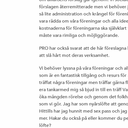
förslagen återremitterade men vi behöver j
så lite administration och krångel för fören
vara rädda om våra föreningar och alla ide
kostnaderna för föreningarna ska självklart
måste vara rimliga och möjliggörande.
PRO har också svarat att de här föreslagna
att slå hårt mot deras verksamhet.
Vi behöver lyssna på våra föreningar och al
som är en fantastisk tillgång och resurs för 
träffat några föreningar men träffar gärna fl
era tankarmed mig så bjud in till en träff 
öka mängden rörelse och genom det folkhä
som vi gör. Jag har som nyårslöfte att gen
Hittills har jag hunnit med sex pass och ja
mer. Hakar du också på eller kommer du pep
löfte?