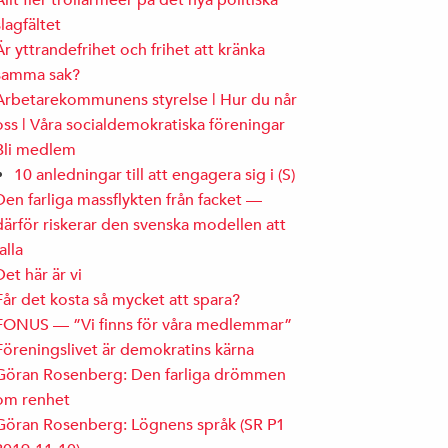
Allt fler trollarméer på det nya politiska
slagfältet
Är yttrandefrihet och frihet att kränka
samma sak?
Arbetarekommunens styrelse | Hur du når
oss | Våra socialdemokratiska föreningar
Bli medlem
10 anledningar till att engagera sig i (S)
Den farliga massflykten från facket —
därför riskerar den svenska modellen att
falla
Det här är vi
Får det kosta så mycket att spara?
FONUS — ”Vi finns för våra medlemmar”
Föreningslivet är demokratins kärna
Göran Rosenberg: Den farliga drömmen
om renhet
Göran Rosenberg: Lögnens språk (SR P1