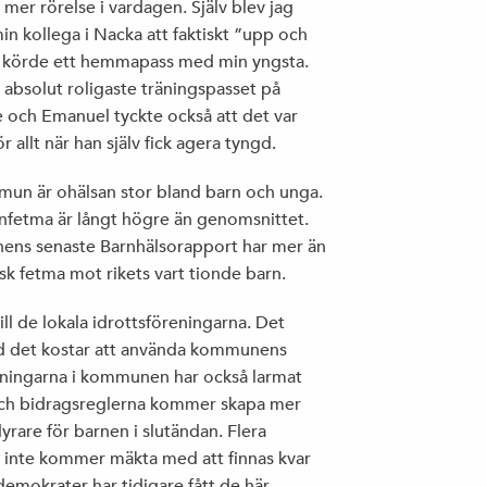
VREDENS GLOBALISERING
ll mer rörelse i vardagen. Själv blev jag
n kollega i Nacka att faktiskt ”upp och
 körde ett hemmapass med min yngsta.
 absolut roligaste träningspasset på
ALLT FLER TROLLARMÉER PÅ DET NYA
e och Emanuel tyckte också att det var
POLITISKA SLAGFÄLTET
ör allt när han själv fick agera tyngd.
mun är ohälsan stor bland barn och unga.
nfetma är långt högre än genomsnittet.
HUR BETER NI ER MOT PERSONALEN
nens senaste Barnhälsorapport har mer än
nsk fetma mot rikets vart tionde barn.
EGENTLIGEN?
l de lokala idrottsföreningarna. Det
d det kostar att använda kommunens
reningarna i kommunen har också larmat
KRÖNIKA I CORREN: ”RALJANS ÄR DEN
 och bidragsreglerna kommer skapa mer
LATES DEBATTKNEP”
rare för barnen i slutändan. Flera
de inte kommer mäkta med att finnas kvar
demokrater har tidigare fått de här