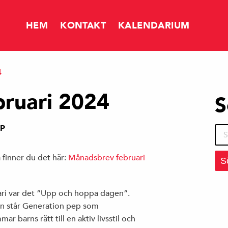
HEM
KONTAKT
KALENDARIUM
4
NYHETER
ruari 2024
S
FÅR DET KOSTA SÅ MYCKET ATT SPARA?
RP
Sök
efte
 finner du det här:
Månadsbrev februari
MERA SKATTEINTÄKTER TILL TIERP
ari var det ”Upp och hoppa dagen”.
 står Generation pep som
 barns rätt till en aktiv livsstil och