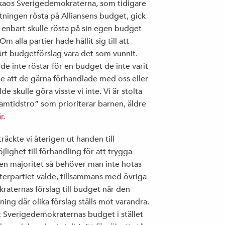
VREDENS GLOBALISERING
li kaos Sverigedemokraterna, som tidigare
östningen rösta på Alliansens budget, gick
 enbart skulle rösta på sin egen budget
m alla partier hade hållit sig till att
ALLT FLER TROLLARMÉER PÅ DET NYA
vårt budgetförslag vara det som vunnit.
POLITISKA SLAGFÄLTET
e inte röstar för en budget de inte varit
e att de gärna förhandlade med oss eller
 skulle göra visste vi inte. Vi är stolta
ramtidstro” som prioriterar barnen, äldre
HUR BETER NI ER MOT PERSONALEN
r
.
EGENTLIGEN?
träckte vi återigen ut handen till
lighet till förhandling för att trygga
n majoritet så behöver man inte hotas
terpartiet valde, tillsammans med övriga
KRÖNIKA I CORREN: ”RALJANS ÄR DEN
kraternas förslag till budget när den
LATES DEBATTKNEP”
ing där olika förslag ställs mot varandra.
ot Sverigedemokraternas budget i stället