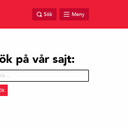
Sök
Meny
ök på vår sajt:
r: