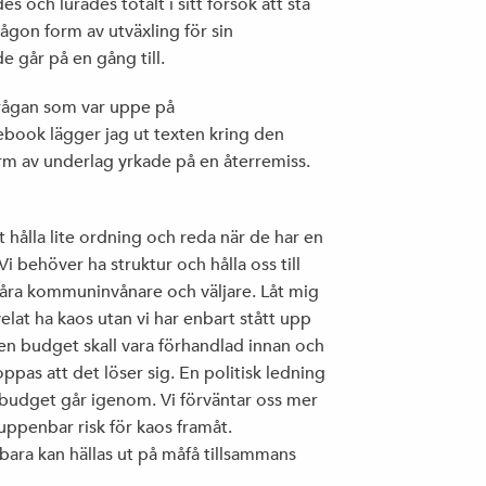
 och lurades totalt i sitt försök att stå
 någon form av utväxling för sin
JOHAN EHRENBERG, ETC: ”DITT NYA
e går på en gång till.
KLIMATLIV BLIR INTE ALLS JÄVLIGT”
frågan som var uppe på
book lägger jag ut texten kring den
orm av underlag yrkade på en återremiss.
VALMANIFEST
 hålla lite ordning och reda när de har en
Vi behöver ha struktur och hålla oss till
DET HÄR ÄR VI
r våra kommuninvånare och väljare. Låt mig
velat ha kaos utan vi har enbart stått upp
ör en budget skall vara förhandlad innan och
oppas att det löser sig. En politisk ledning
VÅRA FÖRTROENDEVALDA 2014-2018
s budget går igenom. Vi förväntar oss mer
uppenbar risk för kaos framåt.
ara kan hällas ut på måfå tillsammans