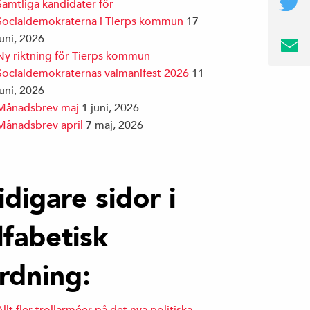
Samtliga kandidater för
Socialdemokraterna i Tierps kommun
17
juni, 2026
Ny riktning för Tierps kommun –
Socialdemokraternas valmanifest 2026
11
juni, 2026
Månadsbrev maj
1 juni, 2026
Månadsbrev april
7 maj, 2026
idigare sidor i
lfabetisk
rdning: