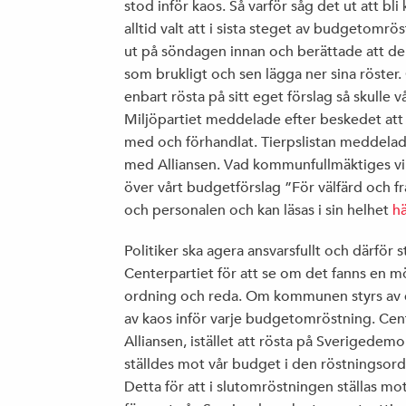
stod inför kaos. Så varför såg det ut att b
alltid valt att i sista steget av budgetomr
ut på söndagen innan och berättade att de
som brukligt och sen lägga ner sina röster. O
enbart rösta på sitt eget förslag så skulle 
Miljöpartiet meddelade efter beskedet att d
med och förhandlat. Tierpslistan meddelad
med Alliansen. Vad kommunfullmäktiges vilde
över vårt budgetförslag ”För välfärd och f
och personalen och kan läsas i sin helhet
hä
Politiker ska agera ansvarsfullt och därför s
Centerpartiet för att se om det fanns en möj
ordning och reda. Om kommunen styrs av e
av kaos inför varje budgetomröstning. Cen
Alliansen, istället att rösta på Sverigedemo
ställdes mot vår budget i den röstningsordn
Detta för att i slutomröstningen ställas m