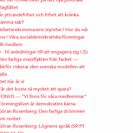
Allt fler trollarméer på det nya politiska
slagfältet
Är yttrandefrihet och frihet att kränka
samma sak?
Arbetarekommunens styrelse | Hur du når
oss | Våra socialdemokratiska föreningar
Bli medlem
10 anledningar till att engagera sig i (S)
Den farliga massflykten från facket —
därför riskerar den svenska modellen att
falla
Det här är vi
Får det kosta så mycket att spara?
FONUS — ”Vi finns för våra medlemmar”
Föreningslivet är demokratins kärna
Göran Rosenberg: Den farliga drömmen
om renhet
Göran Rosenberg: Lögnens språk (SR P1