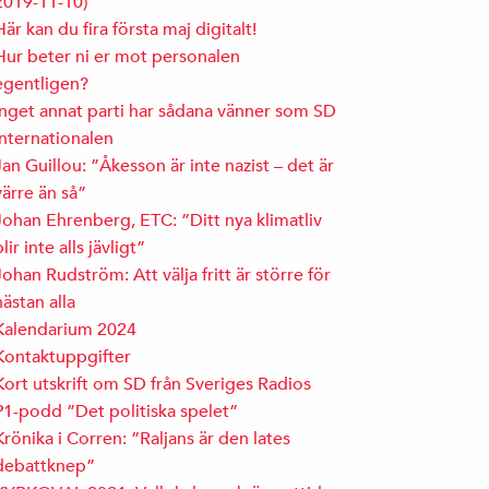
2019-11-10)
Här kan du fira första maj digitalt!
Hur beter ni er mot personalen
egentligen?
Inget annat parti har sådana vänner som SD
Internationalen
Jan Guillou: ”Åkesson är inte nazist – det är
värre än så”
Johan Ehrenberg, ETC: ”Ditt nya klimatliv
blir inte alls jävligt”
Johan Rudström: Att välja fritt är större för
nästan alla
Kalendarium 2024
Kontaktuppgifter
Kort utskrift om SD från Sveriges Radios
P1-podd ”Det politiska spelet”
Krönika i Corren: ”Raljans är den lates
debattknep”