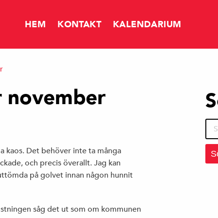
HEM
KONTAKT
KALENDARIUM
r
NYHETER
r november
S
FÅR DET KOSTA SÅ MYCKET ATT SPARA?
Sök
efte
pa kaos. Det behöver inte ta många
ckade, och precis överallt. Jag kan
MERA SKATTEINTÄKTER TILL TIERP
 uttömda på golvet innan någon hunnit
östningen såg det ut som om kommunen