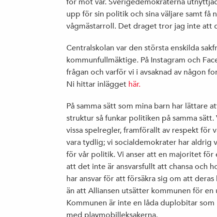
för mot vår. Sverigedemokraterna utnyttjades
upp för sin politik och sina väljare samt få
vågmästarroll. Det draget tror jag inte att d
Centralskolan var den största enskilda sak
kommunfullmäktige. På Instagram och Face
frågan och varför vi i avsaknad av någon f
Ni hittar inlägget
här.
På samma sätt som mina barn har lättare att
struktur så funkar politiken på samma sätt. 
vissa spelregler, framförallt av respekt fö
vara tydlig; vi socialdemokrater har aldrig 
för vår politik. Vi anser att en majoritet f
att det inte är ansvarsfullt att chansa och h
har ansvar för att försäkra sig om att dera
än att Alliansen utsätter kommunen för en 
Kommunen är inte en låda duplobitar som b
med playmobilleksakerna.