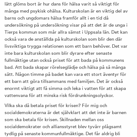
lätt glöms bort är hur dans för hälsa varit så viktigt för
många med psykisk ohälsa. Kulturskolan är en viktig del av
barns och ungdomars hälsa framför allt i en tid då
undersökning på undersökning visar på att det är de unga i
Tierps kommun som mår allra sämst i Uppsala län. Det kan
också vara de anställda på kulturskolan som blir den där
livsviktiga trygga relationen som ett barn behöver. Det var
inte bara kulturskolan som blir dyrare efter senaste
fullmäktige utan också priset för att bada på kommunens
bad. Att bada skapar rörelseglädje och hälsa på så många
sätt. Någon timme på badet kan vara ett stort äventyr för
ett barn att göra tillsammans med familjen. Det är också
enormt viktigt att få simma och leka i vatten för att skapa
vattenvana för att minska risk fördrunkningsolyckor.
Vilka ska då betala priset för krisen? För mig och
socialdemokraterna är det självklart att det inte är barnen
som ska betala för krisen. Skillnaden mellan oss
socialdemokrater och alliansstyret blev tyvärr plågsamt
tydlig på senaste kommunfullmäktige. Det får aldrig bli