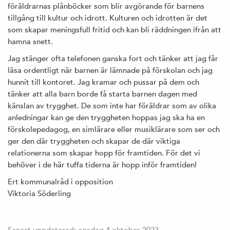
föräldrarnas plånböcker som blir avgörande för barnens
tillgång till kultur och idrott. Kulturen och idrotten är det
som skapar meningsfull fritid och kan bli räddningen ifrån att
hamna snett.
Jag stänger ofta telefonen ganska fort och tänker att jag får
läsa ordentligt när barnen är lämnade på förskolan och jag
hunnit till kontoret. Jag kramar och pussar på dem och
tänker att alla barn borde få starta barnen dagen med
känslan av trygghet. De som inte har föräldrar som av olika
anledningar kan ge den tryggheten hoppas jag ska ha en
förskolepedagog, en simlärare eller musiklärare som ser och
ger den där tryggheten och skapar de där viktiga
relationerna som skapar hopp för framtiden. För det vi
behöver i de här tuffa tiderna är hopp inför framtiden!
Ert kommunalråd i opposition
Viktoria Söderling
Senast uppdaterad: onsdag 4 oktober 2023