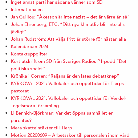
Inget annat parti har sådana vänner som SD
Internationalen
Jan Guillou: ”Åkesson är inte nazist – det är värre än så”
Johan Ehrenberg, ETC: ”Ditt nya klimatliv blir inte alls
jävligt”
Johan Rudström: Att välja fritt är större för nästan alla
Kalendarium 2024
Kontaktuppgifter
Kort utskrift om SD från Sveriges Radios P1-podd ”Det
politiska spelet”
Krönika i Corren: ”Raljans är den lates debattknep”
KYRKOVAL 2021: Vallokaler och öppettider för Tierps
pastorat
KYRKOVAL 2021: Vallokaler och öppettider för Vendel-
Tegelsmora församling
Li Bennich-Björkman: Var det öppna samhället en
parentes?
Mera skatteintäkter till Tierp
Motion 20200609 – Arbetsskor till personalen inom vård