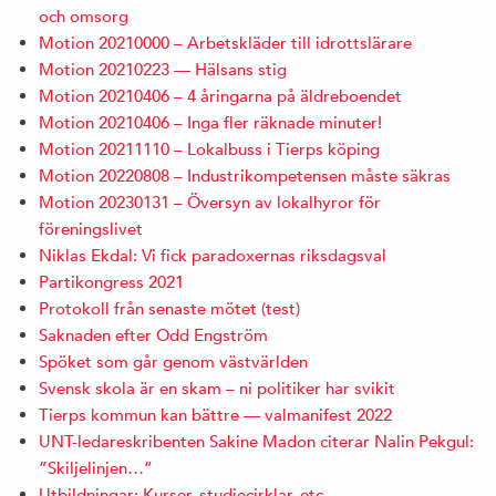
och omsorg
Motion 20210000 – Arbetskläder till idrottslärare
Motion 20210223 — Hälsans stig
Motion 20210406 – 4 åringarna på äldreboendet
Motion 20210406 – Inga fler räknade minuter!
Motion 20211110 – Lokalbuss i Tierps köping
Motion 20220808 – Industrikompetensen måste säkras
Motion 20230131 – Översyn av lokalhyror för
föreningslivet
Niklas Ekdal: Vi fick paradoxernas riksdagsval
Partikongress 2021
Protokoll från senaste mötet (test)
Saknaden efter Odd Engström
Spöket som går genom västvärlden
Svensk skola är en skam – ni politiker har svikit
Tierps kommun kan bättre — valmanifest 2022
UNT-ledareskribenten Sakine Madon citerar Nalin Pekgul:
”Skiljelinjen…”
Utbildningar: Kurser, studiecirklar, etc