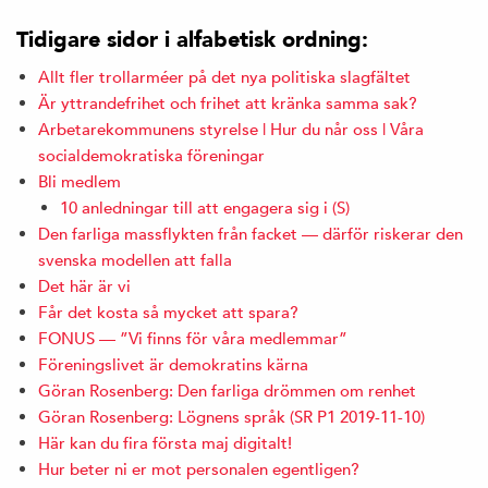
Tidigare sidor i alfabetisk ordning:
Allt fler trollarméer på det nya politiska slagfältet
Är yttrandefrihet och frihet att kränka samma sak?
Arbetarekommunens styrelse | Hur du når oss | Våra
socialdemokratiska föreningar
Bli medlem
10 anledningar till att engagera sig i (S)
Den farliga massflykten från facket — därför riskerar den
svenska modellen att falla
Det här är vi
Får det kosta så mycket att spara?
FONUS — ”Vi finns för våra medlemmar”
Föreningslivet är demokratins kärna
Göran Rosenberg: Den farliga drömmen om renhet
Göran Rosenberg: Lögnens språk (SR P1 2019-11-10)
Här kan du fira första maj digitalt!
Hur beter ni er mot personalen egentligen?