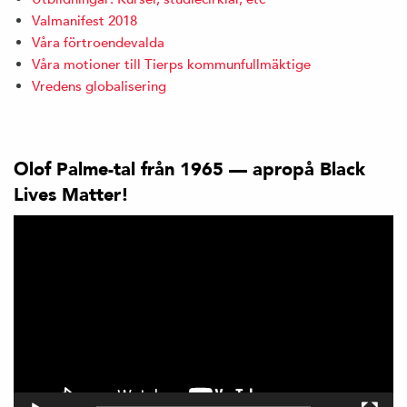
Valmanifest 2018
Våra förtroendevalda
Våra motioner till Tierps kommunfullmäktige
Vredens globalisering
Olof Palme-tal från 1965 — apropå Black
Lives Matter!
Videospelare