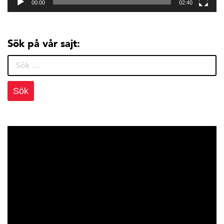
00:00
02:40
Sök på vår sajt:
Sök
efter: