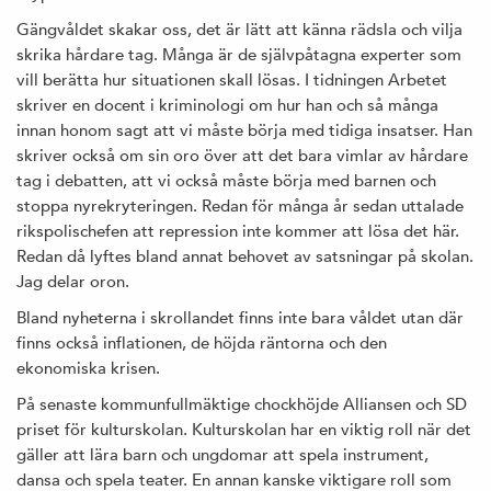
Gängvåldet skakar oss, det är lätt att känna rädsla och vilja
skrika hårdare tag. Många är de självpåtagna experter som
vill berätta hur situationen skall lösas. I tidningen Arbetet
skriver en docent i kriminologi om hur han och så många
innan honom sagt att vi måste börja med tidiga insatser. Han
skriver också om sin oro över att det bara vimlar av hårdare
tag i debatten, att vi också måste börja med barnen och
stoppa nyrekryteringen. Redan för många år sedan uttalade
rikspolischefen att repression inte kommer att lösa det här.
Redan då lyftes bland annat behovet av satsningar på skolan.
Jag delar oron.
Bland nyheterna i skrollandet finns inte bara våldet utan där
finns också inflationen, de höjda räntorna och den
ekonomiska krisen.
På senaste kommunfullmäktige chockhöjde Alliansen och SD
priset för kulturskolan. Kulturskolan har en viktig roll när det
gäller att lära barn och ungdomar att spela instrument,
dansa och spela teater. En annan kanske viktigare roll som