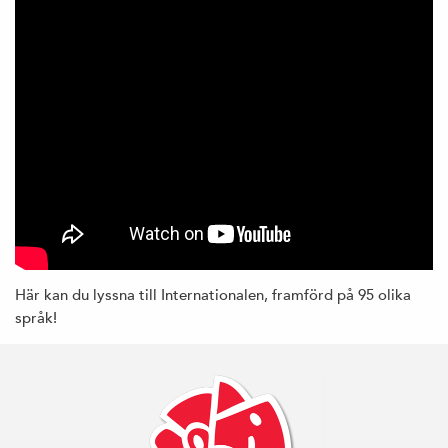
Här kan du lyssna till Internationalen, framförd på 95 olika
språk!