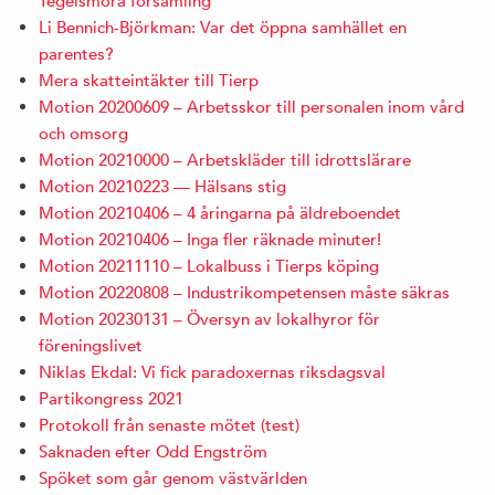
Tegelsmora församling
Li Bennich-Björkman: Var det öppna samhället en
parentes?
Mera skatteintäkter till Tierp
Motion 20200609 – Arbetsskor till personalen inom vård
och omsorg
Motion 20210000 – Arbetskläder till idrottslärare
Motion 20210223 — Hälsans stig
Motion 20210406 – 4 åringarna på äldreboendet
Motion 20210406 – Inga fler räknade minuter!
Motion 20211110 – Lokalbuss i Tierps köping
Motion 20220808 – Industrikompetensen måste säkras
Motion 20230131 – Översyn av lokalhyror för
föreningslivet
Niklas Ekdal: Vi fick paradoxernas riksdagsval
Partikongress 2021
Protokoll från senaste mötet (test)
Saknaden efter Odd Engström
Spöket som går genom västvärlden