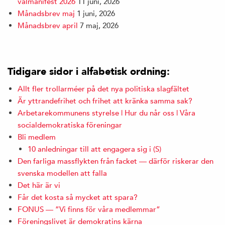
valmanifest 2026
11 juni, 2026
Månadsbrev maj
1 juni, 2026
Månadsbrev april
7 maj, 2026
Tidigare sidor i alfabetisk ordning:
Allt fler trollarméer på det nya politiska slagfältet
Är yttrandefrihet och frihet att kränka samma sak?
Arbetarekommunens styrelse | Hur du når oss | Våra
socialdemokratiska föreningar
Bli medlem
10 anledningar till att engagera sig i (S)
Den farliga massflykten från facket — därför riskerar den
svenska modellen att falla
Det här är vi
Får det kosta så mycket att spara?
FONUS — ”Vi finns för våra medlemmar”
Föreningslivet är demokratins kärna