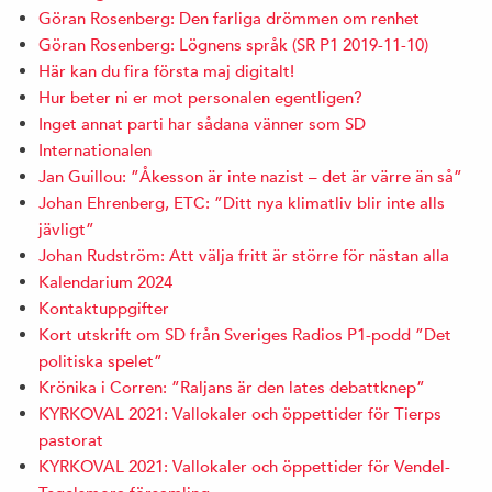
Göran Rosenberg: Den farliga drömmen om renhet
Göran Rosenberg: Lögnens språk (SR P1 2019-11-10)
Här kan du fira första maj digitalt!
Hur beter ni er mot personalen egentligen?
Inget annat parti har sådana vänner som SD
Internationalen
Jan Guillou: ”Åkesson är inte nazist – det är värre än så”
Johan Ehrenberg, ETC: ”Ditt nya klimatliv blir inte alls
jävligt”
Johan Rudström: Att välja fritt är större för nästan alla
Kalendarium 2024
Kontaktuppgifter
Kort utskrift om SD från Sveriges Radios P1-podd ”Det
politiska spelet”
Krönika i Corren: ”Raljans är den lates debattknep”
KYRKOVAL 2021: Vallokaler och öppettider för Tierps
pastorat
KYRKOVAL 2021: Vallokaler och öppettider för Vendel-