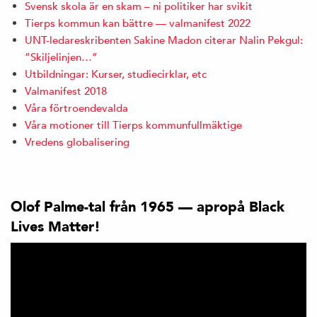
Svensk skola är en skam – ni politiker har svikit
Tierps kommun kan bättre — valmanifest 2022
UNT-ledareskribenten Sakine Madon citerar Nalin Pekgul:
”Skiljelinjen…”
Utbildningar: Kurser, studiecirklar, etc
Valmanifest 2018
Våra förtroendevalda
Våra motioner till Tierps kommunfullmäktige
Vredens globalisering
Olof Palme-tal från 1965 — apropå Black
Lives Matter!
Videospelare